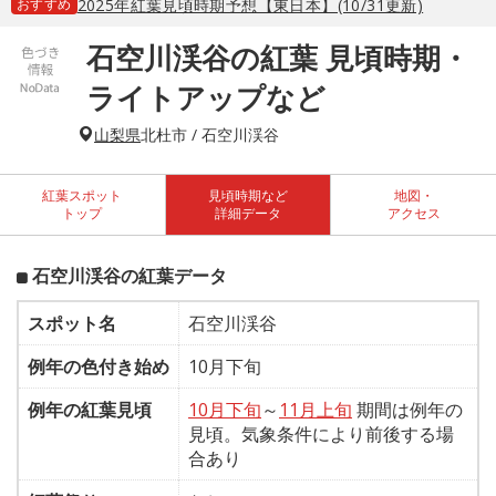
おすすめ
2025年紅葉見頃時期予想【東日本】(10/31更新)
石空川渓谷の紅葉 見頃時期・
ライトアップなど
山梨県
北杜市 / 石空川渓谷
紅葉スポット
見頃時期など
地図・
トップ
詳細データ
アクセス
石空川渓谷の紅葉データ
スポット名
石空川渓谷
例年の色付き始め
10月下旬
例年の紅葉見頃
10月下旬
～
11月上旬
期間は例年の
見頃。気象条件により前後する場
合あり