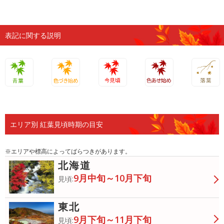
表記に関する説明
青葉
色づき始
今見頃
色あせ始
落葉
め
め
エリア別 紅葉見頃時期の目安
※エリアや標高によってばらつきがあります。
北海道
9月中旬～10月下旬
見頃:
東北
9月下旬～11月下旬
見頃: