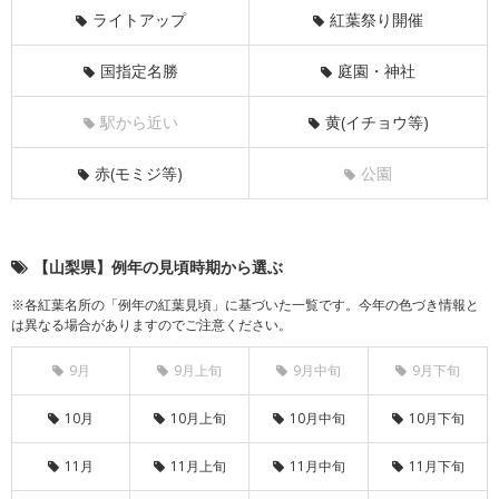
ライトアップ
紅葉祭り開催
国指定名勝
庭園・神社
駅から近い
黄(イチョウ等)
赤(モミジ等)
公園
【山梨県】例年の見頃時期から選ぶ
※各紅葉名所の「例年の紅葉見頃」に基づいた一覧です。今年の色づき情報と
は異なる場合がありますのでご注意ください。
9月
9月上旬
9月中旬
9月下旬
10月
10月上旬
10月中旬
10月下旬
11月
11月上旬
11月中旬
11月下旬