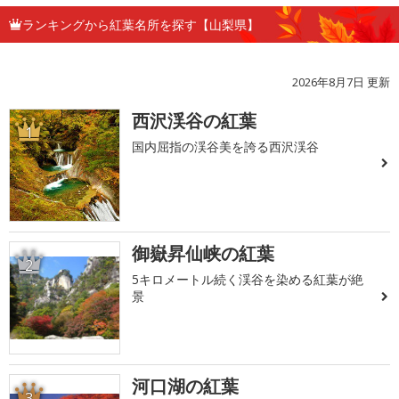
ランキングから紅葉名所を探す【山梨県】
2026年8月7日 更新
西沢渓谷の紅葉
1
国内屈指の渓谷美を誇る西沢渓谷
御嶽昇仙峡の紅葉
2
5キロメートル続く渓谷を染める紅葉が絶
景
河口湖の紅葉
3