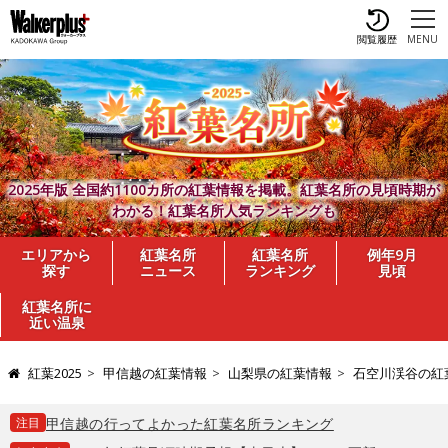
閲覧履歴
MENU
2025年版 全国約1100カ所の紅葉情報を掲載。紅葉名所の見頃時期が
わかる！紅葉名所人気ランキングも
エリアから
紅葉名所
紅葉名所
例年9月
探す
ニュース
ランキング
見頃
紅葉名所に
近い温泉
紅葉2025
甲信越の紅葉情報
山梨県の紅葉情報
石空川渓谷の紅
注目
甲信越の行ってよかった紅葉名所ランキング