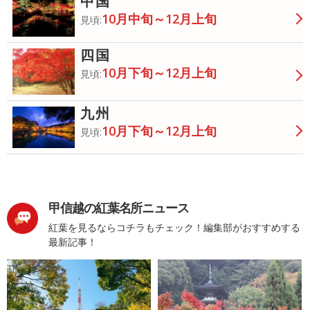
中国
10月中旬～12月上旬
見頃:
四国
10月下旬～12月上旬
見頃:
九州
10月下旬～12月上旬
見頃:
甲信越の紅葉名所ニュース
紅葉を見るならコチラもチェック！編集部がおすすめする
最新記事！