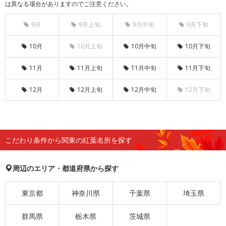
は異なる場合がありますのでご注意ください。
9月
9月上旬
9月中旬
9月下旬
10月
10月上旬
10月中旬
10月下旬
11月
11月上旬
11月中旬
11月下旬
12月
12月上旬
12月中旬
12月下旬
こだわり条件から関東の紅葉名所を探す
周辺のエリア・都道府県から探す
東京都
神奈川県
千葉県
埼玉県
群馬県
栃木県
茨城県