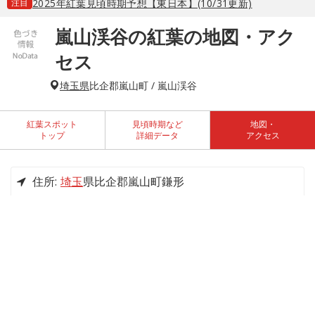
注目
2025年紅葉見頃時期予想【東日本】(10/31更新)
嵐山渓谷の紅葉の地図・アク
セス
埼玉県
比企郡嵐山町 / 嵐山渓谷
紅葉スポット
見頃時期など
地図・
トップ
詳細データ
アクセス
住所:
埼玉
県比企郡嵐山町鎌形