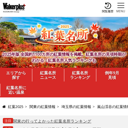
閲覧履歴
MENU
2025年版 全国約1100カ所の紅葉情報を掲載。紅葉名所の見頃時期が
わかる！紅葉名所人気ランキングも
エリアから
紅葉名所
紅葉名所
例年9月
探す
ニュース
ランキング
見頃
紅葉名所に
近い温泉
紅葉2025
関東の紅葉情報
埼玉県の紅葉情報
嵐山渓谷の紅葉情
注目
関東の行ってよかった紅葉名所ランキング