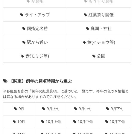
今見頃
もうすぐ見頃
ライトアップ
紅葉祭り開催
国指定名勝
庭園・神社
駅から近い
黄(イチョウ等)
赤(モミジ等)
公園
【関東】例年の見頃時期から選ぶ
※各紅葉名所の「例年の紅葉見頃」に基づいた一覧です。今年の色づき情報と
は異なる場合がありますのでご注意ください。
9月
9月上旬
9月中旬
9月下旬
10月
10月上旬
10月中旬
10月下旬