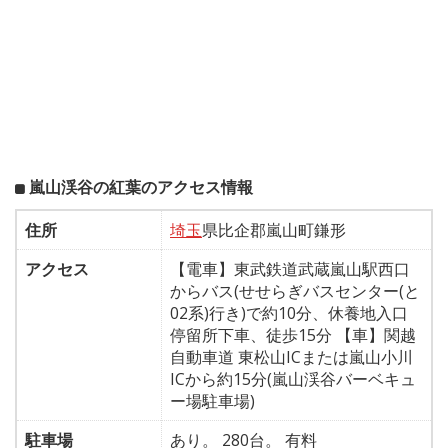
嵐山渓谷の紅葉のアクセス情報
住所
埼玉
県比企郡嵐山町鎌形
アクセス
【電車】東武鉄道武蔵嵐山駅西口
からバス(せせらぎバスセンター(と
02系)行き)で約10分、休養地入口
停留所下車、徒歩15分 【車】関越
自動車道 東松山ICまたは嵐山小川
ICから約15分(嵐山渓谷バーベキュ
ー場駐車場)
駐車場
あり。 280台。 有料