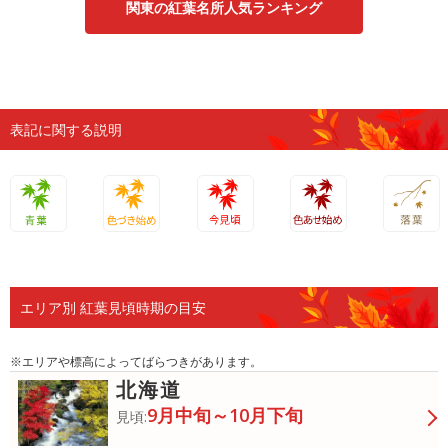
関東の紅葉名所人気ランキング
表記に関する説明
青葉
色づき始
今見頃
色あせ始
落葉
め
め
エリア別 紅葉見頃時期の目安
※エリアや標高によってばらつきがあります。
北海道
9月中旬～10月下旬
見頃: