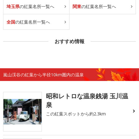
埼玉県
の紅葉名所一覧へ
関東
の紅葉名所一覧へ
全国
の紅葉名所一覧へ
おすすめ情報
嵐山渓谷の紅葉から半径10km圏内の温泉
昭和レトロな温泉銭湯 玉川温
泉
この紅葉スポットから約2.3km