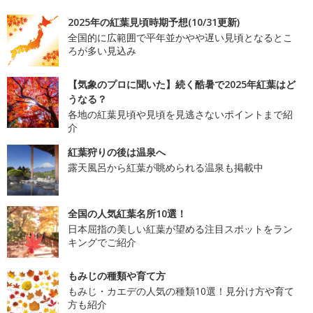
2025年の紅葉見頃時期予想(10/31更新)
全国的に広範囲で平年並かやや遅い見頃となるとこ
ろが多い見込み
【気象のプロに聞いた】続く酷暑で2025年紅葉はど
うなる？
各地の紅葉見頃や見頃を見逃さないポイントまで紹
介
紅葉狩りの後は温泉へ
露天風呂から紅葉が眺められる温泉も掲載中
全国の人気紅葉名所10選！
日本屈指の美しい紅葉が望める注目スポットをラン
キングでご紹介
もみじの種類や育て方
もみじ・カエデの人気の種類10選！見分け方や育て
方も紹介