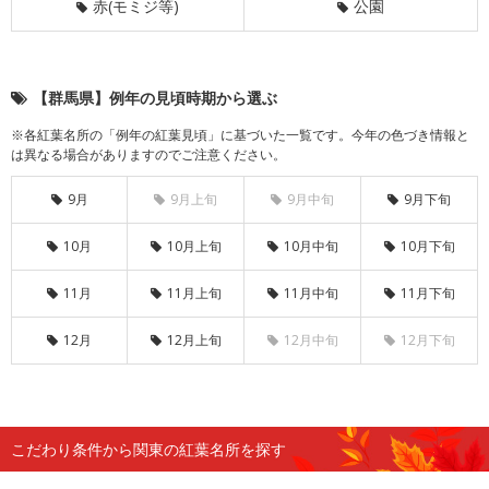
赤(モミジ等)
公園
【群馬県】例年の見頃時期から選ぶ
※各紅葉名所の「例年の紅葉見頃」に基づいた一覧です。今年の色づき情報と
は異なる場合がありますのでご注意ください。
9月
9月上旬
9月中旬
9月下旬
10月
10月上旬
10月中旬
10月下旬
11月
11月上旬
11月中旬
11月下旬
12月
12月上旬
12月中旬
12月下旬
こだわり条件から関東の紅葉名所を探す