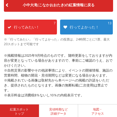
小中大滝(こなかおおたき)の紅葉情報に戻る
7
13
行ってみたい！
行ってよかった！
※「行ってみたい」「行ってよかった」の投票は、24時間ごとに1票、最大
20スポットまで可能です
※掲載情報は2025年9月時点のものです。 随時更新をしておりますが内
容が変更となっている場合がありますので、事前にご確認のうえ、おで
かけください。
※自然災害の影響やその他諸事情により、イベントの開催情報、施設の
営業時間、植物の開花・見頃期間などは変更になる場合があります。
※掲載されている画像は取材先から本ページへの掲載の許諾をいただ
き、提供されたものとなります。画像の無断転載(二次使用)は禁止で
す。
※表示料金は消費税8％ないし10％の内税表示です。
紅葉スポット
見頃時期など
地図・
トップ
詳細データ
アクセス