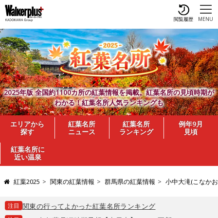
閲覧履歴
MENU
2025年版 全国約1100カ所の紅葉情報を掲載。紅葉名所の見頃時期が
わかる！紅葉名所人気ランキングも
エリアから
紅葉名所
紅葉名所
例年9月
探す
ニュース
ランキング
見頃
紅葉名所に
近い温泉
紅葉2025
関東の紅葉情報
群馬県の紅葉情報
小中大滝(こなかお
注目
関東の行ってよかった紅葉名所ランキング