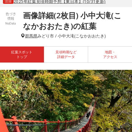
注目
2025年紅葉見頃時期予想【東日本】(10/31更新)
画像詳細(2枚目) 小中大滝(こ
なかおおたき)の紅葉
群馬県
みどり市 / 小中大滝(こなかおおたき)
紅葉スポット
見頃時期など
地図・
トップ
詳細データ
アクセス