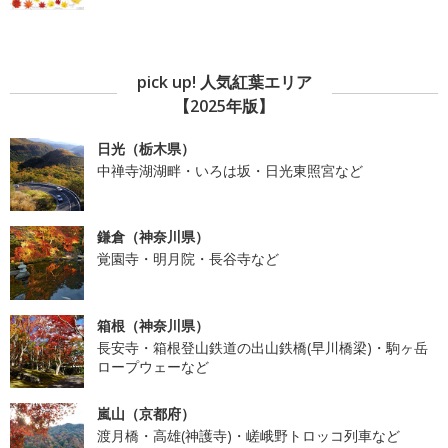
pick up! 人気紅葉エリア
【2025年版】
日光（栃木県）
中禅寺湖湖畔・いろは坂・日光東照宮など
鎌倉（神奈川県）
覚園寺・明月院・長谷寺など
箱根（神奈川県）
長安寺・箱根登山鉄道の出山鉄橋(早川橋梁)・駒ヶ岳
ロープウェーなど
嵐山（京都府）
渡月橋・高雄(神護寺)・嵯峨野トロッコ列車など