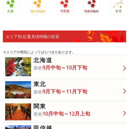
青葉
色づき始
今見頃
色あせ始
落葉
め
め
エリア別 紅葉見頃時期の目安
※エリアや標高によってばらつきがあります。
北海道
9月中旬～10月下旬
見頃:
東北
9月下旬～11月下旬
見頃:
関東
10月中旬～12月上旬
見頃:
甲信越