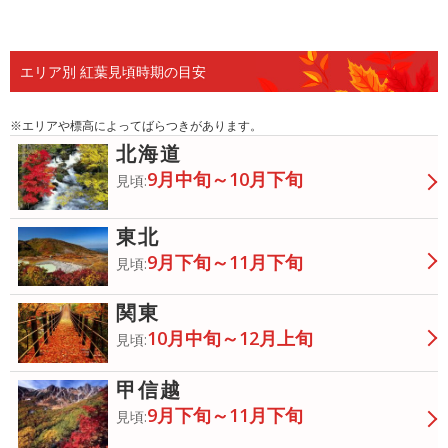
青葉
色づき始
今見頃
色あせ始
落葉
め
め
エリア別 紅葉見頃時期の目安
※エリアや標高によってばらつきがあります。
北海道
9月中旬～10月下旬
見頃:
東北
9月下旬～11月下旬
見頃:
関東
10月中旬～12月上旬
見頃:
甲信越
9月下旬～11月下旬
見頃: