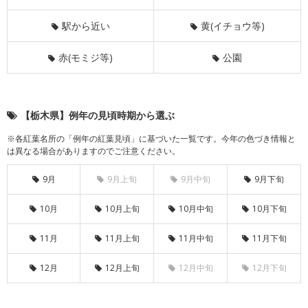
駅から近い
黄(イチョウ等)
赤(モミジ等)
公園
【栃木県】例年の見頃時期から選ぶ
※各紅葉名所の「例年の紅葉見頃」に基づいた一覧です。今年の色づき情報と
は異なる場合がありますのでご注意ください。
9月
9月上旬
9月中旬
9月下旬
10月
10月上旬
10月中旬
10月下旬
11月
11月上旬
11月中旬
11月下旬
12月
12月上旬
12月中旬
12月下旬