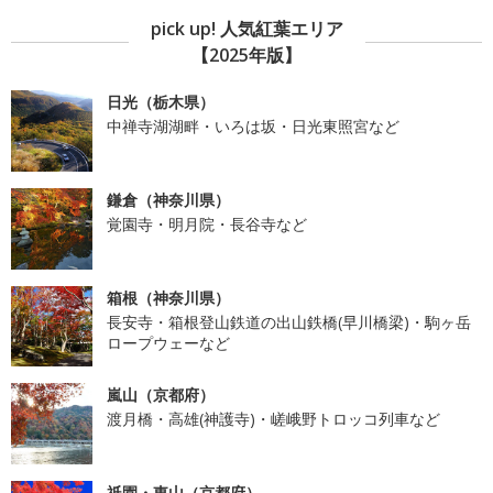
pick up! 人気紅葉エリア
【2025年版】
日光（栃木県）
中禅寺湖湖畔・いろは坂・日光東照宮など
鎌倉（神奈川県）
覚園寺・明月院・長谷寺など
箱根（神奈川県）
長安寺・箱根登山鉄道の出山鉄橋(早川橋梁)・駒ヶ岳
ロープウェーなど
嵐山（京都府）
渡月橋・高雄(神護寺)・嵯峨野トロッコ列車など
祇園・東山（京都府）