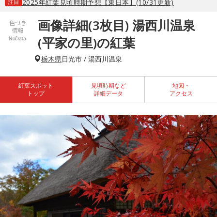
注目
2025年紅葉見頃時期予想【東日本】(10/31更新)
画像詳細(3枚目) 湯西川温泉
(平家の里)の紅葉
栃木県
日光市 / 湯西川温泉
紅葉スポット
見頃時期など
地図・
トップ
詳細データ
アクセス