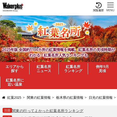
閲覧履歴
MENU
2025年版 全国約1100カ所の紅葉情報を掲載。紅葉名所の見頃時期が
わかる！紅葉名所人気ランキングも
エリアから
紅葉名所
紅葉名所
例年9月
探す
ニュース
ランキング
見頃
紅葉名所に
近い温泉
紅葉2025
関東の紅葉情報
栃木県の紅葉情報
日光の紅葉情報
注目
関東の行ってよかった紅葉名所ランキング