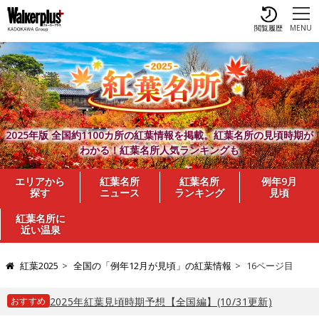
閲覧履歴
MENU
2025年版 全国約1100カ所の紅葉情報を掲載。紅葉名所の見頃時期が
わかる！紅葉名所人気ランキングも
エリアから
紅葉名所
紅葉名所
例年9月
探す
ニュース
ランキング
見頃
紅葉名所に
近い温泉
紅葉2025
全国の「例年12月が見頃」の紅葉情報
16ページ目
おすすめ
2025年紅葉見頃時期予想【全国編】(10/31更新)