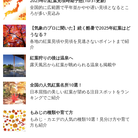
2025年の紅葉見頃時期予想(10/31更新)
全国的に広範囲で平年並かやや遅い見頃となるとこ
ろが多い見込み
【気象のプロに聞いた】続く酷暑で2025年紅葉はど
うなる？
各地の紅葉見頃や見頃を見逃さないポイントまで紹
介
紅葉狩りの後は温泉へ
露天風呂から紅葉が眺められる温泉も掲載中
全国の人気紅葉名所10選！
日本屈指の美しい紅葉が望める注目スポットをラン
キングでご紹介
もみじの種類や育て方
もみじ・カエデの人気の種類10選！見分け方や育て
方も紹介