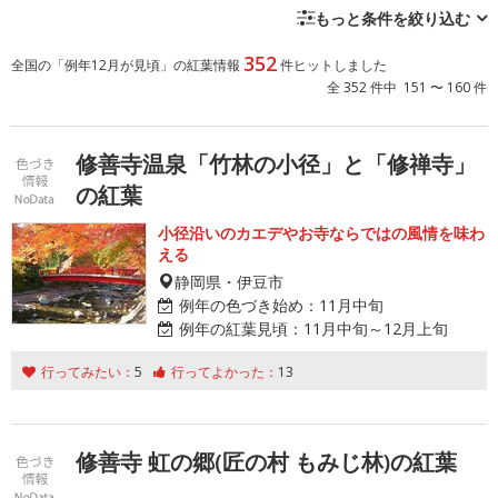
もっと条件を絞り込む
352
全国の「例年12月が見頃」の紅葉情報
件ヒットしました
全 352 件中 151 〜 160 件
修善寺温泉「竹林の小径」と「修禅寺」
の紅葉
小径沿いのカエデやお寺ならではの風情を味わ
える
静岡県・伊豆市
例年の色づき始め：
11月中旬
例年の紅葉見頃：
11月中旬～12月上旬
行ってみたい：
5
行ってよかった：
13
修善寺 虹の郷(匠の村 もみじ林)の紅葉