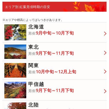
エリア別 紅葉見頃時期の目安
※エリアや標高によってばらつきがあります。
北海道
9月中旬～10月下旬
見頃:
東北
9月下旬～11月下旬
見頃:
関東
10月中旬～12月上旬
見頃:
甲信越
9月下旬～11月下旬
見頃:
北陸