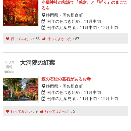
小國神社の秋詣で『感謝』と『祈り』のまごこ
ろを
静岡県・周智郡森町
例年の色づき始め：
11月中旬
例年の紅葉見頃：
11月中旬～12月上旬
行ってみたい：
68
行ってよかった：
87
大洞院の紅葉
森の石松の墓石があるお寺
静岡県・周智郡森町
例年の色づき始め：
11月中旬
例年の紅葉見頃：
11月下旬～12月上旬
行ってみたい：
9
行ってよかった：
5