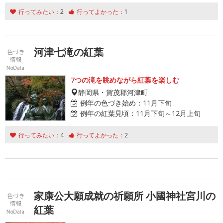
行ってみたい：
2
行ってよかった：
1
河津七滝の紅葉
7つの滝を眺めながら紅葉を楽しむ
静岡県・賀茂郡河津町
例年の色づき始め：
11月下旬
例年の紅葉見頃：
11月下旬～12月上旬
行ってみたい：
4
行ってよかった：
2
家康公大願成就の祈願所 小國神社宮川の
紅葉