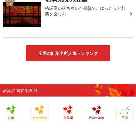
3
格調高い落ち着いた書院で、ゆったりと紅
葉を楽しむ
全国の紅葉名所人気ランキング
表記に関する説明
青葉
色づき始
今見頃
色あせ始
落葉
め
め