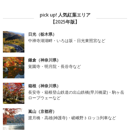
pick up! 人気紅葉エリア
【2025年版】
日光（栃木県）
中禅寺湖湖畔・いろは坂・日光東照宮など
鎌倉（神奈川県）
覚園寺・明月院・長谷寺など
箱根（神奈川県）
長安寺・箱根登山鉄道の出山鉄橋(早川橋梁)・駒ヶ岳
ロープウェーなど
嵐山（京都府）
渡月橋・高雄(神護寺)・嵯峨野トロッコ列車など