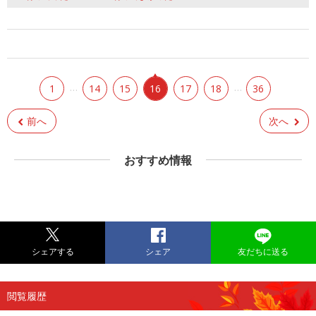
…
…
1
14
15
16
17
18
36
前へ
次へ
おすすめ情報
シェアする
シェア
友だちに送る
閲覧履歴