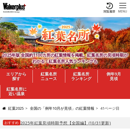
閲覧履歴
MENU
2025年版 全国約1100カ所の紅葉情報を掲載。紅葉名所の見頃時期が
わかる！紅葉名所人気ランキングも
エリアから
紅葉名所
紅葉名所
例年9月
探す
ニュース
ランキング
見頃
紅葉名所に
近い温泉
紅葉2025
全国の「例年10月が見頃」の紅葉情報
41ページ目
おすすめ
2025年紅葉見頃時期予想【全国編】(10/31更新)