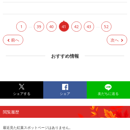
…
…
1
39
40
41
42
43
52
前へ
次へ
おすすめ情報
シェアする
シェア
友だちに送る
閲覧履歴
最近見た紅葉スポットページはありません。