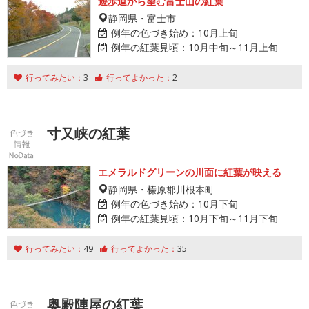
遊歩道から望む富士山の紅葉
静岡県・富士市
例年の色づき始め：
10月上旬
例年の紅葉見頃：
10月中旬～11月上旬
行ってみたい：
3
行ってよかった：
2
寸又峡の紅葉
エメラルドグリーンの川面に紅葉が映える
静岡県・榛原郡川根本町
例年の色づき始め：
10月下旬
例年の紅葉見頃：
10月下旬～11月下旬
行ってみたい：
49
行ってよかった：
35
奥殿陣屋の紅葉