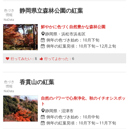
静岡県立森林公園の紅葉
鮮やかに色づく自然豊かな森林公園
静岡県・浜松市浜名区
例年の色づき始め：
10月下旬
例年の紅葉見頃：
10月下旬～12月上旬
行ってみたい：
8
行ってよかった：
6
香貫山の紅葉
自然のパワーで心身浄化、秋のイチオシスポッ
ト
静岡県・沼津市
例年の色づき始め：
10月中旬
例年の紅葉見頃：
10月下旬～11月下旬