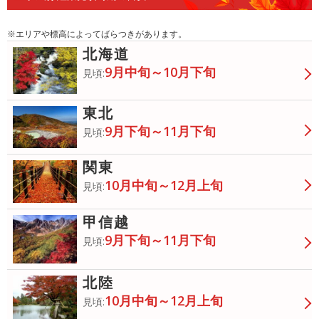
※エリアや標高によってばらつきがあります。
北海道
9月中旬～10月下旬
見頃:
東北
9月下旬～11月下旬
見頃:
関東
10月中旬～12月上旬
見頃:
甲信越
9月下旬～11月下旬
見頃:
北陸
10月中旬～12月上旬
見頃: