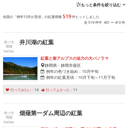
もっと条件を絞り込む
519
全国の「例年10月が見頃」の紅葉情報
件ヒットしました
全 519 件中 401 〜 410 件
井川湖の紅葉
紅葉と南アルプスの迫力の大パノラマ
静岡県・静岡市葵区
例年の色づき始め：
10月中旬
例年の紅葉見頃：
10月下旬～11月下旬
行ってみたい：
16
行ってよかった：
11
畑薙第一ダム周辺の紅葉