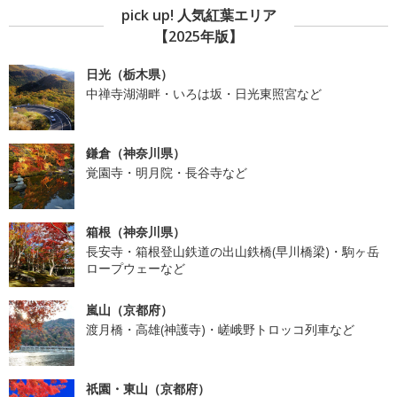
pick up! 人気紅葉エリア
【2025年版】
日光（栃木県）
中禅寺湖湖畔・いろは坂・日光東照宮など
鎌倉（神奈川県）
覚園寺・明月院・長谷寺など
箱根（神奈川県）
長安寺・箱根登山鉄道の出山鉄橋(早川橋梁)・駒ヶ岳
ロープウェーなど
嵐山（京都府）
渡月橋・高雄(神護寺)・嵯峨野トロッコ列車など
祇園・東山（京都府）