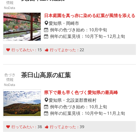
日本庭園を真っ赤に染める紅葉が風情を添える
愛知県・岡崎市
例年の色づき始め：
10月中旬
例年の紅葉見頃：
10月下旬～12月上旬
行ってみたい：
15
行ってよかった：
22
茶臼山高原の紅葉
県下で最も早く色づく愛知県の最高峰
愛知県・北設楽郡豊根村
例年の色づき始め：
10月上旬
例年の紅葉見頃：
10月中旬～11月上旬
行ってみたい：
38
行ってよかった：
39