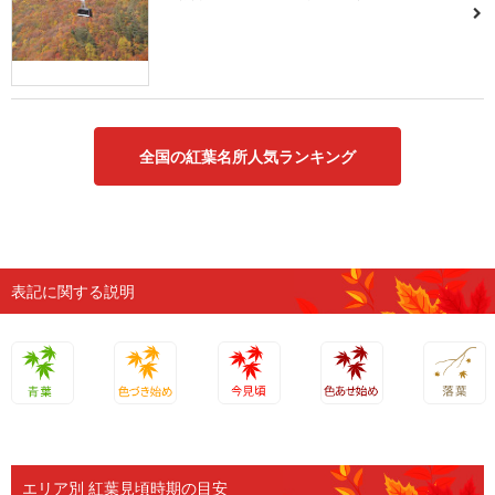
全国の紅葉名所人気ランキング
表記に関する説明
青葉
色づき始
今見頃
色あせ始
落葉
め
め
エリア別 紅葉見頃時期の目安