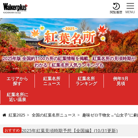
閲覧履歴
MENU
2025年版 全国約1100カ所の紅葉情報を掲載。紅葉名所の見頃時期が
わかる！紅葉名所人気ランキングも
エリアから
紅葉名所
紅葉名所
例年9月
探す
ニュース
ランキング
見頃
紅葉名所に
近い温泉
紅葉2025
全国の紅葉名所ニュース
趣味ゼロ干物女→“山女子”に
おすすめ
2025年紅葉見頃時期予想【全国編】(10/31更新)