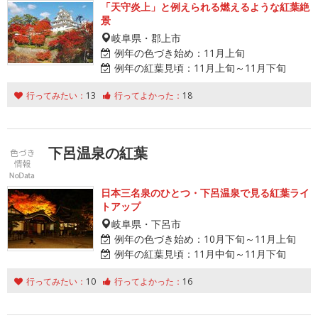
「天守炎上」と例えられる燃えるような紅葉絶
景
岐阜県・郡上市
例年の色づき始め：
11月上旬
例年の紅葉見頃：
11月上旬～11月下旬
行ってみたい：
13
行ってよかった：
18
下呂温泉の紅葉
日本三名泉のひとつ・下呂温泉で見る紅葉ライ
トアップ
岐阜県・下呂市
例年の色づき始め：
10月下旬～11月上旬
例年の紅葉見頃：
11月中旬～11月下旬
行ってみたい：
10
行ってよかった：
16