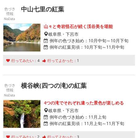
中山七里の紅葉
山々と奇岩怪石が続く渓谷美を堪能
岐阜県・下呂市
例年の色づき始め：
10月中旬～10月下旬
例年の紅葉見頃：
10月下旬～11月中旬
行ってみたい：
4
行ってよかった：
1
横谷峡(四つの滝)の紅葉
4つの滝でそれぞれ違った景色が楽しめる
岐阜県・下呂市
例年の色づき始め：
11月上旬
例年の紅葉見頃：
11月上旬～11月下旬
行ってみたい：
2
行ってよかった：
3