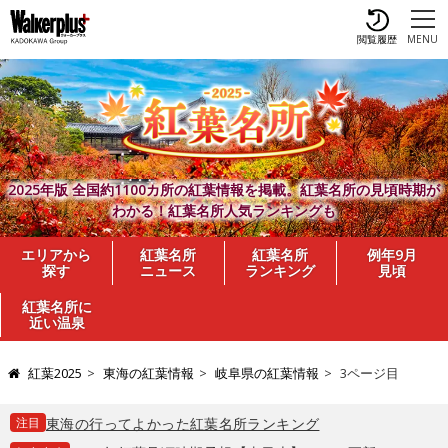
閲覧履歴
MENU
2025年版 全国約1100カ所の紅葉情報を掲載。紅葉名所の見頃時期が
わかる！紅葉名所人気ランキングも
エリアから
紅葉名所
紅葉名所
例年9月
探す
ニュース
ランキング
見頃
紅葉名所に
近い温泉
紅葉2025
東海の紅葉情報
岐阜県の紅葉情報
3ページ目
注目
東海の行ってよかった紅葉名所ランキング