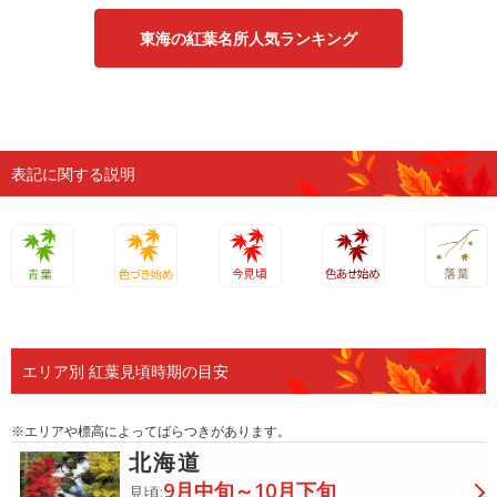
東海の紅葉名所人気ランキング
表記に関する説明
青葉
色づき始
今見頃
色あせ始
落葉
め
め
エリア別 紅葉見頃時期の目安
※エリアや標高によってばらつきがあります。
北海道
9月中旬～10月下旬
見頃: