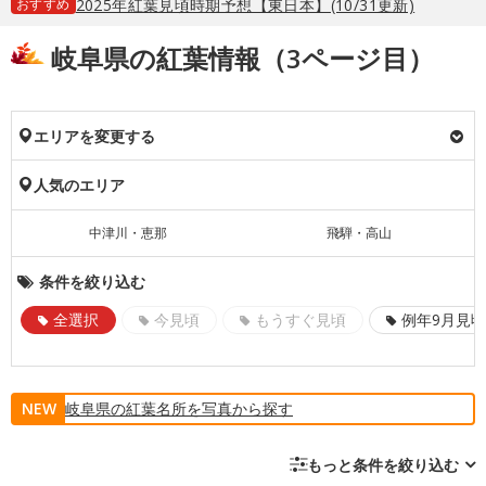
おすすめ
2025年紅葉見頃時期予想【東日本】(10/31更新)
岐阜県の紅葉情報（3ページ目）
エリアを変更する
人気のエリア
中津川・恵那
飛騨・高山
条件を絞り込む
全選択
今見頃
もうすぐ見頃
例年9月見頃
NEW
岐阜県の紅葉名所を写真から探す
もっと条件を絞り込む