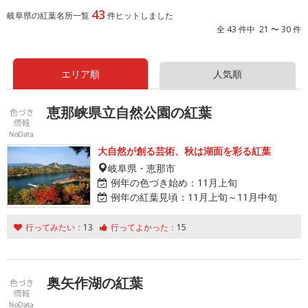
43
岐阜県の紅葉名所一覧
件ヒットしました
全 43 件中 21 〜 30 件
エリア順
人気順
恵那峡県立自然公園の紅葉
大自然が創る芸術、秋は湖面を彩る紅葉
岐阜県・恵那市
例年の色づき始め：
11月上旬
例年の紅葉見頃：
11月上旬～11月中旬
行ってみたい：
13
行ってよかった：
15
奥矢作湖の紅葉