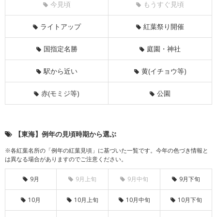
今見頃
もうすぐ見頃
ライトアップ
紅葉祭り開催
国指定名勝
庭園・神社
駅から近い
黄(イチョウ等)
赤(モミジ等)
公園
【東海】例年の見頃時期から選ぶ
※各紅葉名所の「例年の紅葉見頃」に基づいた一覧です。今年の色づき情報と
は異なる場合がありますのでご注意ください。
9月
9月上旬
9月中旬
9月下旬
10月
10月上旬
10月中旬
10月下旬