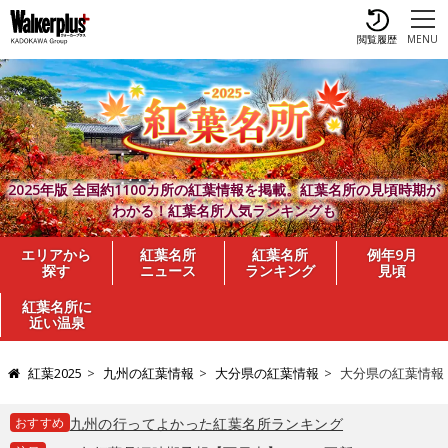
閲覧履歴
MENU
2025年版 全国約1100カ所の紅葉情報を掲載。紅葉名所の見頃時期が
わかる！紅葉名所人気ランキングも
エリアから
紅葉名所
紅葉名所
例年9月
探す
ニュース
ランキング
見頃
紅葉名所に
近い温泉
紅葉2025
九州の紅葉情報
大分県の紅葉情報
大分県の紅葉情報
おすすめ
九州の行ってよかった紅葉名所ランキング