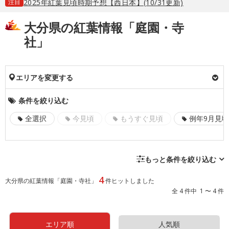
注目
2025年紅葉見頃時期予想【西日本】(10/31更新)
大分県の紅葉情報「庭園・寺
社」
エリアを変更する
条件を絞り込む
全選択
今見頃
もうすぐ見頃
例年9月見頃
もっと条件を絞り込む
4
大分県の紅葉情報「庭園・寺社」
件ヒットしました
全 4 件中 1 〜 4 件
エリア順
人気順