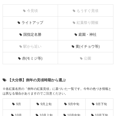
今見頃
もうすぐ見頃
ライトアップ
紅葉祭り開催
国指定名勝
庭園・神社
駅から近い
黄(イチョウ等)
赤(モミジ等)
公園
【大分県】例年の見頃時期から選ぶ
※各紅葉名所の「例年の紅葉見頃」に基づいた一覧です。今年の色づき情報と
は異なる場合がありますのでご注意ください。
9月
9月上旬
9月中旬
9月下旬
10月
10月上旬
10月中旬
10月下旬