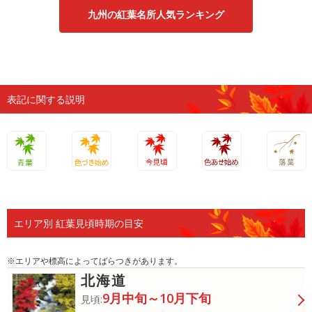
九州の紅葉名所人気ランキング
表記に関する説明
青葉
色づき始
今見頃
色あせ始
落葉
め
め
エリア別 紅葉見頃時期の目安
※エリアや標高によってばらつきがあります。
北海道
9月中旬～10月下旬
見頃: