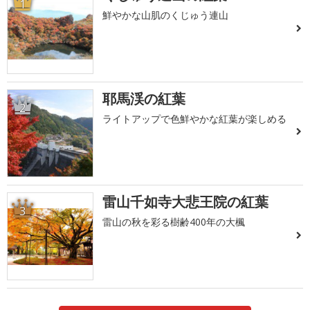
1
鮮やかな山肌のくじゅう連山
耶馬渓の紅葉
2
ライトアップで色鮮やかな紅葉が楽しめる
雷山千如寺大悲王院の紅葉
3
雷山の秋を彩る樹齢400年の大楓