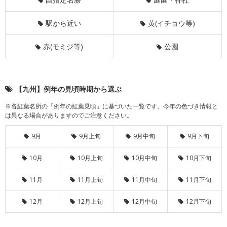
駅から近い
黄(イチョウ等)
赤(モミジ等)
公園
【九州】例年の見頃時期から選ぶ
※各紅葉名所の「例年の紅葉見頃」に基づいた一覧です。今年の色づき情報と
は異なる場合がありますのでご注意ください。
9月
9月上旬
9月中旬
9月下旬
10月
10月上旬
10月中旬
10月下旬
11月
11月上旬
11月中旬
11月下旬
12月
12月上旬
12月中旬
12月下旬