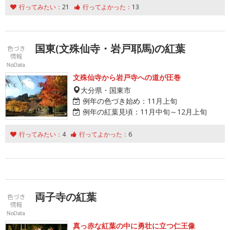
行ってみたい：
21
行ってよかった：
13
国東(文殊仙寺・岩戸耶馬)の紅葉
文殊仙寺から岩戸寺への道が圧巻
大分県・国東市
例年の色づき始め：
11月上旬
例年の紅葉見頃：
11月中旬～12月上旬
行ってみたい：
4
行ってよかった：
6
両子寺の紅葉
真っ赤な紅葉の中に勇壮に立つ仁王像