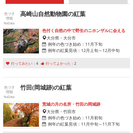
高崎山自然動物園の紅葉
色付く自然の中で野生のニホンザルに会える
大分県・大分市
例年の色づき始め：
11月下旬
例年の紅葉見頃：
12月上旬～12月中旬
行ってみたい：
4
行ってよかった：
2
竹田(岡城跡)の紅葉
荒城の月の名所・竹田の岡城跡
大分県・竹田市
例年の色づき始め：
11月初旬
例年の紅葉見頃：
11月中旬～11月下旬