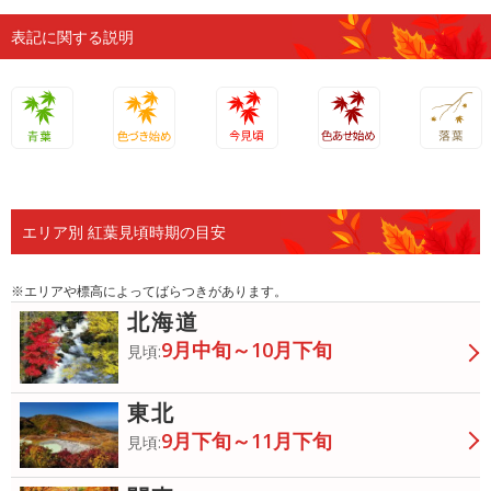
表記に関する説明
青葉
色づき始
今見頃
色あせ始
落葉
め
め
エリア別 紅葉見頃時期の目安
※エリアや標高によってばらつきがあります。
北海道
9月中旬～10月下旬
見頃:
東北
9月下旬～11月下旬
見頃: