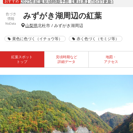
おすすめ
2025年紅葉見頃時期予想【東日本】(10/31更新)
みずがき湖周辺の紅葉
山梨県
北杜市 / みずがき湖周辺
黄色に色づく（イチョウ等）
赤く色づく（モミジ等）
紅葉スポット
見頃時期など
地図・
トップ
詳細データ
アクセス