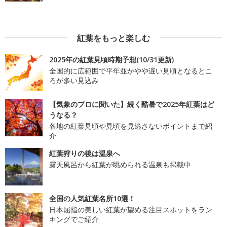
紅葉をもっと楽しむ
2025年の紅葉見頃時期予想(10/31更新)
全国的に広範囲で平年並かやや遅い見頃となるとこ
ろが多い見込み
【気象のプロに聞いた】続く酷暑で2025年紅葉はど
うなる？
各地の紅葉見頃や見頃を見逃さないポイントまで紹
介
紅葉狩りの後は温泉へ
露天風呂から紅葉が眺められる温泉も掲載中
全国の人気紅葉名所10選！
日本屈指の美しい紅葉が望める注目スポットをラン
キングでご紹介