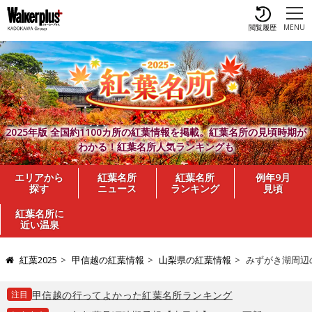
閲覧履歴
MENU
2025年版 全国約1100カ所の紅葉情報を掲載。紅葉名所の見頃時期が
わかる！紅葉名所人気ランキングも
エリアから
紅葉名所
紅葉名所
例年9月
探す
ニュース
ランキング
見頃
紅葉名所に
近い温泉
紅葉2025
甲信越の紅葉情報
山梨県の紅葉情報
みずがき湖周辺
注目
甲信越の行ってよかった紅葉名所ランキング