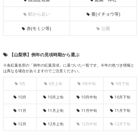
駅から近い
黄(イチョウ等)
赤(モミジ等)
公園
【山梨県】例年の見頃時期から選ぶ
※各紅葉名所の「例年の紅葉見頃」に基づいた一覧です。今年の色づき情報と
は異なる場合がありますのでご注意ください。
9月
9月上旬
9月中旬
9月下旬
10月
10月上旬
10月中旬
10月下旬
11月
11月上旬
11月中旬
11月下旬
12月
12月上旬
12月中旬
12月下旬