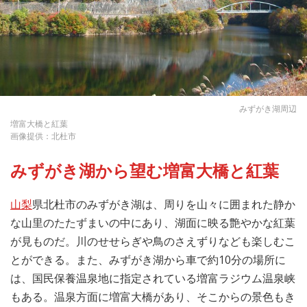
みずがき湖周辺
増富大橋と紅葉
画像提供：北杜市
みずがき湖から望む増富大橋と紅葉
山梨
県北杜市のみずがき湖は、周りを山々に囲まれた静か
な山里のたたずまいの中にあり、湖面に映る艶やかな紅葉
が見ものだ。川のせせらぎや鳥のさえずりなども楽しむこ
とができる。また、みずがき湖から車で約10分の場所に
は、国民保養温泉地に指定されている増富ラジウム温泉峡
もある。温泉方面に増富大橋があり、そこからの景色もき