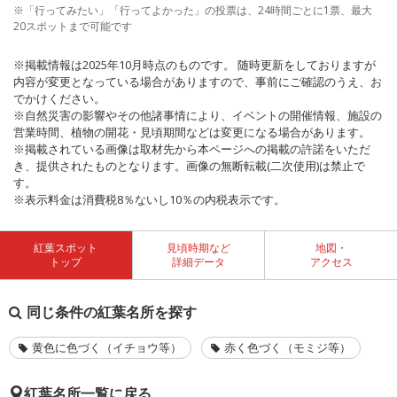
※「行ってみたい」「行ってよかった」の投票は、24時間ごとに1票、最大
20スポットまで可能です
※掲載情報は2025年10月時点のものです。 随時更新をしておりますが
内容が変更となっている場合がありますので、事前にご確認のうえ、お
でかけください。
※自然災害の影響やその他諸事情により、イベントの開催情報、施設の
営業時間、植物の開花・見頃期間などは変更になる場合があります。
※掲載されている画像は取材先から本ページへの掲載の許諾をいただ
き、提供されたものとなります。画像の無断転載(二次使用)は禁止で
す。
※表示料金は消費税8％ないし10％の内税表示です。
紅葉スポット
見頃時期など
地図・
トップ
詳細データ
アクセス
同じ条件の紅葉名所を探す
黄色に色づく（イチョウ等）
赤く色づく（モミジ等）
紅葉名所一覧に戻る