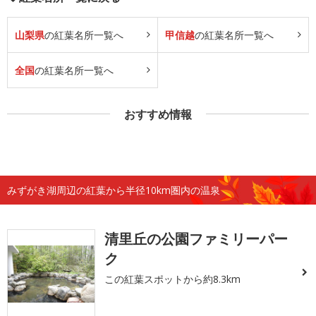
山梨県
の紅葉名所一覧へ
甲信越
の紅葉名所一覧へ
全国
の紅葉名所一覧へ
おすすめ情報
みずがき湖周辺の紅葉から半径10km圏内の温泉
清里丘の公園ファミリーパー
ク
この紅葉スポットから約8.3km