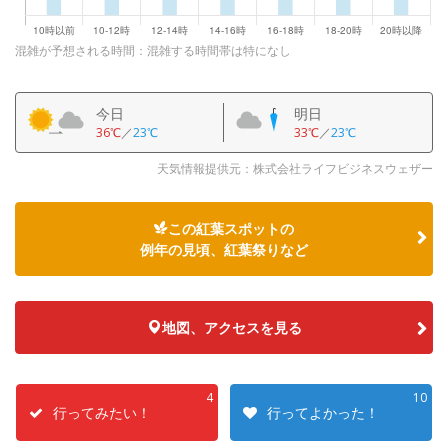
混雑が予想される時間：混雑する時間帯は特になし
今日
明日
36℃
／
23℃
33℃
／
23℃
天気情報提供元：株式会社ライフビジネスウェザー
この紅葉スポットの
例年の見頃、紅葉祭りなど
地図、アクセスを見る
4
10
行ってみたい！
行ってよかった！