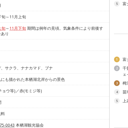
富
5
湖
下旬～11月上旬
上旬
～
11月下旬
期間は例年の見頃。気象条件により前後す
合あり
。
富
1
デ、サクラ、ナナカマド、ブナ
千
2
ェ
札にも描かれた本栖湖北岸からの景色
栂
3
チョウ等)／赤(モミジ等)
苗
4
上
5
間
無料
75-0043
本栖湖観光協会