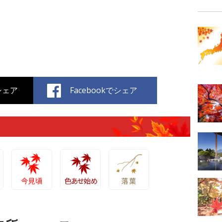
でシェア
Facebookでシェア
め
今見頃
色あせ始め
落葉