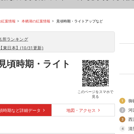
の紅葉情報
本栖湖の紅葉情報
見頃時期・ライトアップなど
名所ランキング
東日本】(10/31更新)
 見頃時期・ライト
このページをスマホで
見る
御
1
河
頃時期など
詳細データ
地図・
アクセス
2
西
3
清
4