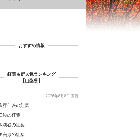
おすすめ情報
紅葉名所人気ランキング
【山梨県】
2026年8月8日 更新
嶽昇仙峡の紅葉
口湖の紅葉
沢渓谷の紅葉
里高原の紅葉