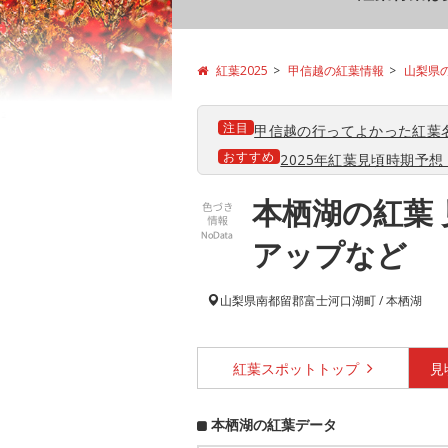
紅葉2025
甲信越の紅葉情報
山梨県
注目
甲信越の行ってよかった紅葉
おすすめ
2025年紅葉見頃時期予想【
本栖湖の紅葉
アップなど
山梨県
南都留郡富士河口湖町 / 本栖湖
紅葉スポット
トップ
見
本栖湖の紅葉データ