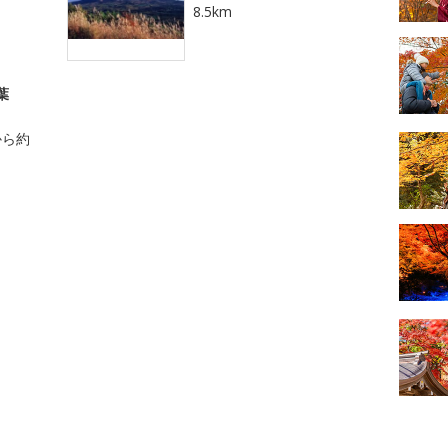
8.5km
葉
から約