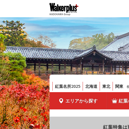
紅葉名所2025
北海道
東北
関東
エリアから探す
紅葉
紅葉特集は