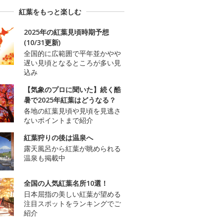
紅葉をもっと楽しむ
2025年の紅葉見頃時期予想
(10/31更新)
全国的に広範囲で平年並かやや
遅い見頃となるところが多い見
込み
【気象のプロに聞いた】続く酷
暑で2025年紅葉はどうなる？
各地の紅葉見頃や見頃を見逃さ
ないポイントまで紹介
紅葉狩りの後は温泉へ
露天風呂から紅葉が眺められる
温泉も掲載中
全国の人気紅葉名所10選！
日本屈指の美しい紅葉が望める
注目スポットをランキングでご
紹介