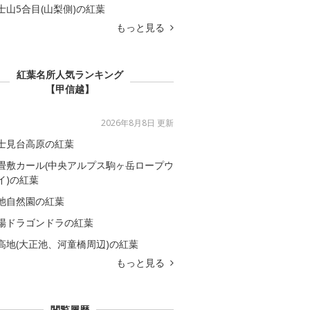
士山5合目(山梨側)の紅葉
もっと見る
紅葉名所人気ランキング
【甲信越】
2026年8月8日 更新
士見台高原の紅葉
畳敷カール(中央アルプス駒ヶ岳ロープウ
イ)の紅葉
池自然園の紅葉
場ドラゴンドラの紅葉
高地(大正池、河童橋周辺)の紅葉
もっと見る
閲覧履歴