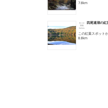
7.8km
四尾連湖の紅
この紅葉スポット
8.8km