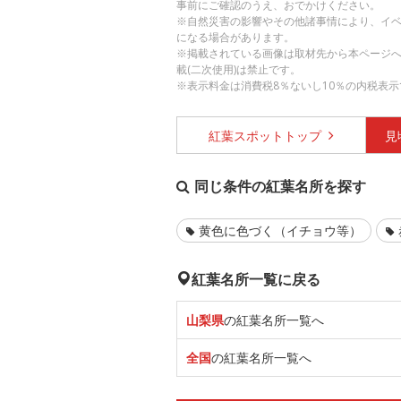
事前にご確認のうえ、おでかけください。
※自然災害の影響やその他諸事情により、イ
になる場合があります。
※掲載されている画像は取材先から本ページ
載(二次使用)は禁止です。
※表示料金は消費税8％ないし10％の内税表示
紅葉スポット
トップ
見
同じ条件の紅葉名所を探す
黄色に色づく（イチョウ等）
紅葉名所一覧に戻る
山梨県
の紅葉名所一覧へ
全国
の紅葉名所一覧へ