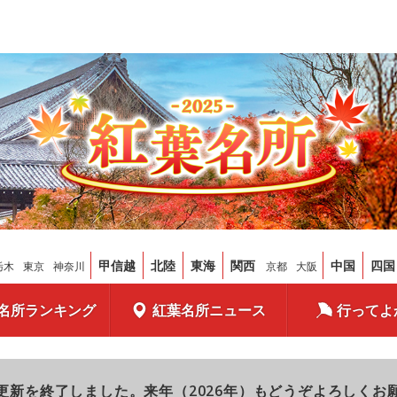
甲信越
北陸
東海
関西
中国
四国
栃木
東京
神奈川
京都
大阪
名所ランキング
紅葉名所ニュース
行ってよ
更新を終了しました。来年（2026年）もどうぞよろしくお