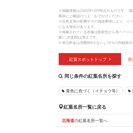
※掲載情報は2025年10月時点のものです。
事前にご確認のうえ、おでかけください。
※自然災害の影響やその他諸事情により、イ
になる場合があります。
※掲載されている画像は取材先から本ページ
載(二次使用)は禁止です。
※表示料金は消費税8％ないし10％の内税表示
紅葉スポット
トップ
見
同じ条件の紅葉名所を探す
黄色に色づく（イチョウ等）
紅葉名所一覧に戻る
北海道
の紅葉名所一覧へ