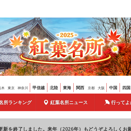
甲信越
北陸
東海
関西
中国
四国
栃木
東京
神奈川
京都
大阪
名所ランキング
紅葉名所ニュース
行ってよ
更新を終了しました。来年（2026年）もどうぞよろしくお