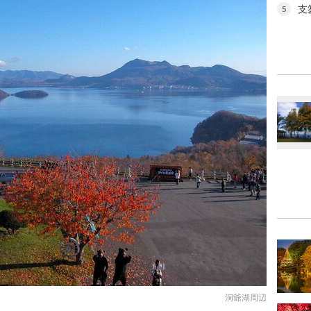
支
5
洞爺湖周辺