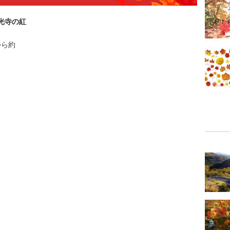
光寺の紅
から約