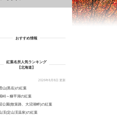
おすすめ情報
紅葉名所人気ランキング
【北海道】
2026年8月8日 更新
雪山(黒岳)の紅葉
国峠～糠平湖の紅葉
沼公園(散策路、大沼湖畔)の紅葉
山渓(定山渓温泉)の紅葉