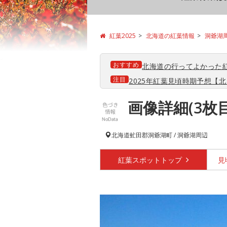
紅葉2025
北海道の紅葉情報
洞爺湖
おすすめ
北海道の行ってよかった
注目
2025年紅葉見頃時期予想【北日
画像詳細(3枚
北海道
虻田郡洞爺湖町 / 洞爺湖周辺
紅葉スポット
トップ
見