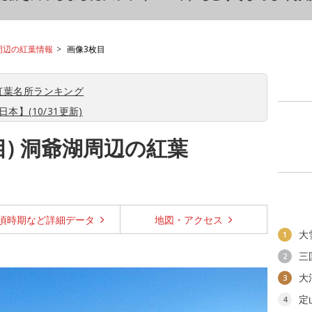
周辺の紅葉情報
画像3枚目
紅葉名所ランキング
本】(10/31更新)
目) 洞爺湖周辺の紅葉
頃時期など
詳細データ
地図・
アクセス
大
1
三
2
大
3
定
4