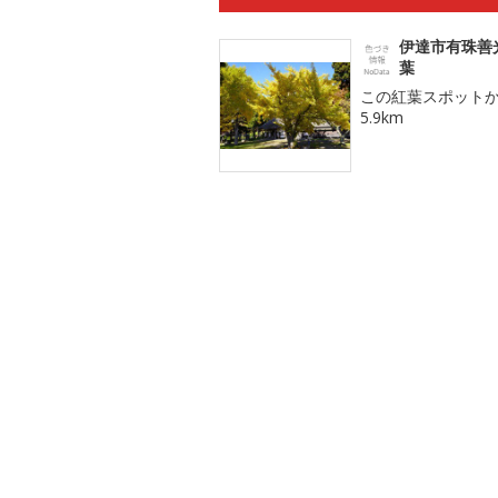
伊達市有珠善
葉
この紅葉スポット
5.9km