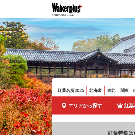
紅葉名所2025
北海道
東北
関東
エリアから探す
紅葉
紅葉特集は