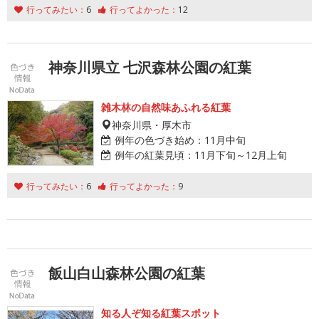
行ってみたい：
6
行ってよかった：
12
神奈川県立 七沢森林公園の紅葉
雑木林の自然味あふれる紅葉
神奈川県・厚木市
例年の色づき始め：
11月中旬
例年の紅葉見頃：
11月下旬～12月上旬
行ってみたい：
6
行ってよかった：
9
飯山白山森林公園の紅葉
知る人ぞ知る紅葉スポット