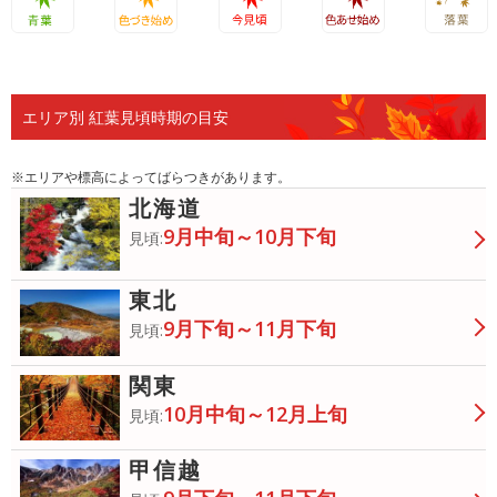
青葉
色づき始
今見頃
色あせ始
落葉
め
め
エリア別 紅葉見頃時期の目安
※エリアや標高によってばらつきがあります。
北海道
9月中旬～10月下旬
見頃:
東北
9月下旬～11月下旬
見頃:
関東
10月中旬～12月上旬
見頃:
甲信越