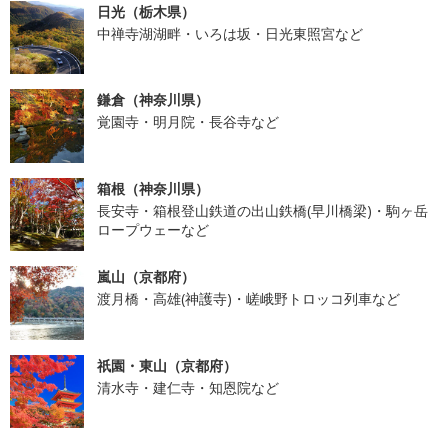
日光（栃木県）
中禅寺湖湖畔・いろは坂・日光東照宮など
鎌倉（神奈川県）
覚園寺・明月院・長谷寺など
箱根（神奈川県）
長安寺・箱根登山鉄道の出山鉄橋(早川橋梁)・駒ヶ岳
ロープウェーなど
嵐山（京都府）
渡月橋・高雄(神護寺)・嵯峨野トロッコ列車など
祇園・東山（京都府）
清水寺・建仁寺・知恩院など