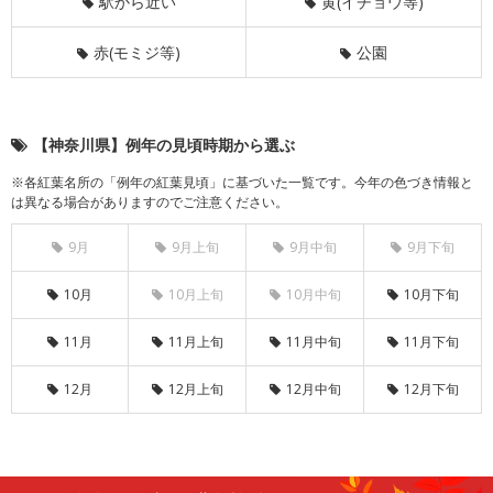
駅から近い
黄(イチョウ等)
赤(モミジ等)
公園
【神奈川県】例年の見頃時期から選ぶ
※各紅葉名所の「例年の紅葉見頃」に基づいた一覧です。今年の色づき情報と
は異なる場合がありますのでご注意ください。
9月
9月上旬
9月中旬
9月下旬
10月
10月上旬
10月中旬
10月下旬
11月
11月上旬
11月中旬
11月下旬
12月
12月上旬
12月中旬
12月下旬