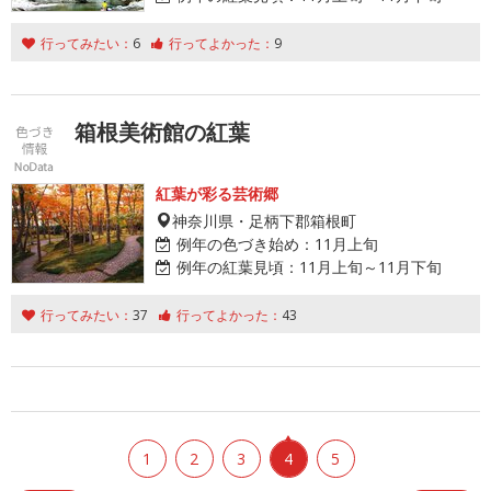
行ってみたい：
6
行ってよかった：
9
箱根美術館の紅葉
紅葉が彩る芸術郷
神奈川県・足柄下郡箱根町
例年の色づき始め：
11月上旬
例年の紅葉見頃：
11月上旬～11月下旬
行ってみたい：
37
行ってよかった：
43
1
2
3
4
5