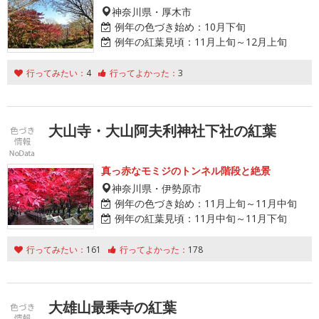
神奈川県・厚木市
例年の色づき始め：
10月下旬
例年の紅葉見頃：
11月上旬～12月上旬
行ってみたい：
4
行ってよかった：
3
大山寺・大山阿夫利神社下社の紅葉
真っ赤なモミジのトンネル階段と絶景
神奈川県・伊勢原市
例年の色づき始め：
11月上旬～11月中旬
例年の紅葉見頃：
11月中旬～11月下旬
行ってみたい：
161
行ってよかった：
178
大雄山最乗寺の紅葉