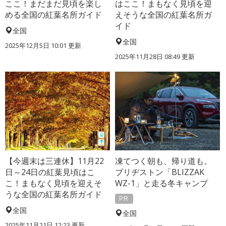
ここ！まだまだ見頃を楽し
はここ！まもなく見頃を迎
める全国の紅葉名所ガイド
えそうな全国の紅葉名所ガ
イド
全国
全国
2025年12月5日 10:01 更新
2025年11月28日 08:49 更新
【今週末は三連休】11月22
凍てつく朝も、帰り道も。
日～24日の紅葉見頃はこ
ブリヂストン「BLIZZAK
こ！まもなく見頃を迎えそ
WZ-1」と走る冬キャンプ
うな全国の紅葉名所ガイド
PR
全国
全国
2025年11月21日 12:23 更新