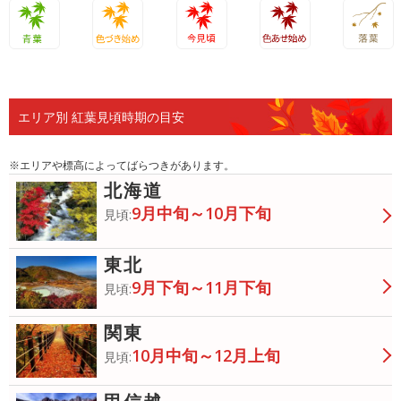
青葉
色づき始
今見頃
色あせ始
落葉
め
め
エリア別 紅葉見頃時期の目安
※エリアや標高によってばらつきがあります。
北海道
9月中旬～10月下旬
見頃:
東北
9月下旬～11月下旬
見頃:
関東
10月中旬～12月上旬
見頃: