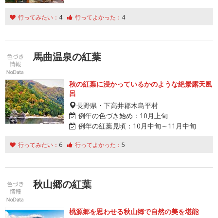
行ってみたい：
4
行ってよかった：
4
馬曲温泉の紅葉
秋の紅葉に浸かっているかのような絶景露天風
呂
長野県・下高井郡木島平村
例年の色づき始め：
10月上旬
例年の紅葉見頃：
10月中旬～11月中旬
行ってみたい：
6
行ってよかった：
5
秋山郷の紅葉
桃源郷を思わせる秋山郷で自然の美を堪能