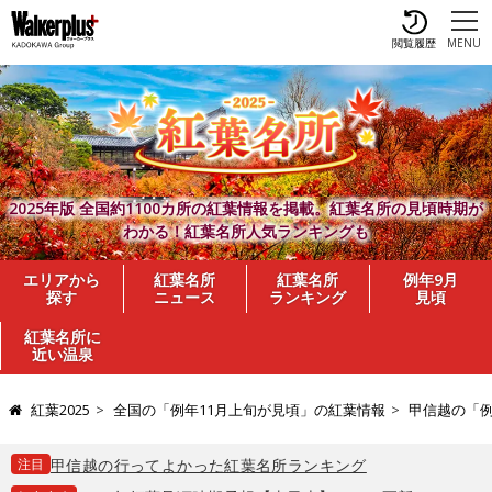
閲覧履歴
MENU
2025年版 全国約1100カ所の紅葉情報を掲載。紅葉名所の見頃時期が
わかる！紅葉名所人気ランキングも
エリアから
紅葉名所
紅葉名所
例年9月
探す
ニュース
ランキング
見頃
紅葉名所に
近い温泉
紅葉2025
全国の「例年11月上旬が見頃」の紅葉情報
甲信越の「例
注目
甲信越の行ってよかった紅葉名所ランキング