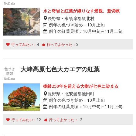
水と奇岩と紅葉が織りなす景観、差切峡
長野県・東筑摩郡筑北村
例年の色づき始め：
10月上旬
例年の紅葉見頃：
10月中旬～11月上旬
行ってみたい：
4
行ってよかった：
5
大峰高原七色大カエデの紅葉
樹齢250年を超える大樹が七色に染まる
長野県・北安曇郡池田町
例年の色づき始め：
10月上旬
例年の紅葉見頃：
10月中旬～11月上旬
行ってみたい：
12
行ってよかった：
12