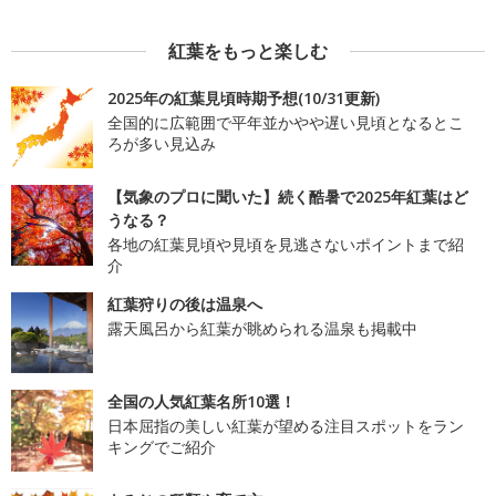
紅葉をもっと楽しむ
2025年の紅葉見頃時期予想(10/31更新)
全国的に広範囲で平年並かやや遅い見頃となるとこ
ろが多い見込み
【気象のプロに聞いた】続く酷暑で2025年紅葉はど
うなる？
各地の紅葉見頃や見頃を見逃さないポイントまで紹
介
紅葉狩りの後は温泉へ
露天風呂から紅葉が眺められる温泉も掲載中
全国の人気紅葉名所10選！
日本屈指の美しい紅葉が望める注目スポットをラン
キングでご紹介