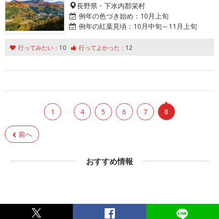
長野県・下水内郡栄村
例年の色づき始め：
10月上旬
例年の紅葉見頃：
10月中旬～11月上旬
行ってみたい：
10
行ってよかった：
12
…
1
4
5
6
7
8
前へ
おすすめ情報