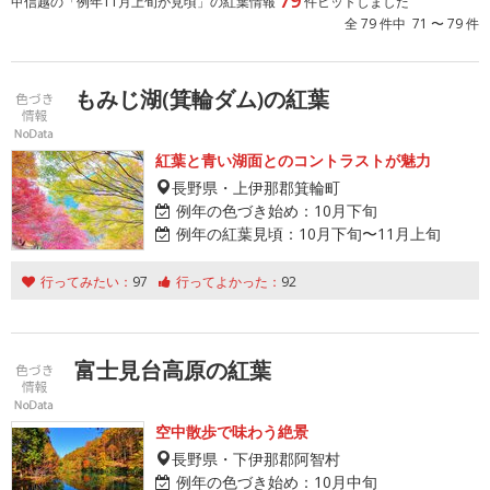
甲信越の「例年11月上旬が見頃」の紅葉情報
件ヒットしました
全 79 件中 71 〜 79 件
もみじ湖(箕輪ダム)の紅葉
紅葉と青い湖面とのコントラストが魅力
長野県・上伊那郡箕輪町
例年の色づき始め：
10月下旬
例年の紅葉見頃：
10月下旬〜11月上旬
行ってみたい：
97
行ってよかった：
92
富士見台高原の紅葉
空中散歩で味わう絶景
長野県・下伊那郡阿智村
例年の色づき始め：
10月中旬