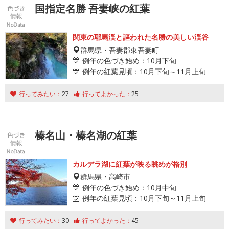
国指定名勝 吾妻峡の紅葉
関東の耶馬渓と謳われた名勝の美しい渓谷
群馬県・吾妻郡東吾妻町
例年の色づき始め：
10月下旬
例年の紅葉見頃：
10月下旬～11月上旬
行ってみたい：
27
行ってよかった：
25
榛名山・榛名湖の紅葉
カルデラ湖に紅葉が映る眺めが格別
群馬県・高崎市
例年の色づき始め：
10月中旬
例年の紅葉見頃：
10月下旬～11月上旬
行ってみたい：
30
行ってよかった：
45