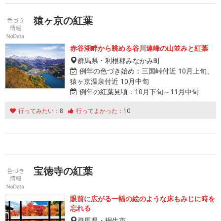
猿ヶ京の紅葉
赤谷湖畔から眺める谷川連峰の山並みと紅葉
群馬県・利根郡みなかみ町
例年の色づき始め：
三国峠付近 10月上旬、
猿ヶ京温泉付近 10月中旬
例年の紅葉見頃：
10月下旬～11月中旬
行ってみたい：
8
行ってよかった：
10
宝徳寺の紅葉
眼前に広がる一幅の絵のような床もみじに時を
忘れる
群馬県・桐生市