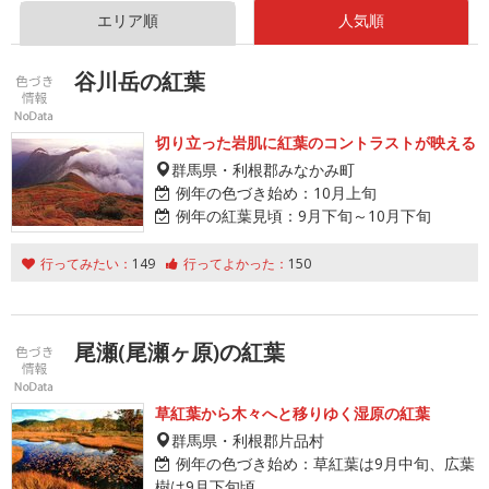
エリア順
人気順
谷川岳の紅葉
切り立った岩肌に紅葉のコントラストが映える
群馬県・利根郡みなかみ町
例年の色づき始め：
10月上旬
例年の紅葉見頃：
9月下旬～10月下旬
行ってみたい：
149
行ってよかった：
150
尾瀬(尾瀬ヶ原)の紅葉
草紅葉から木々へと移りゆく湿原の紅葉
群馬県・利根郡片品村
例年の色づき始め：
草紅葉は9月中旬、広葉
樹は9月下旬頃