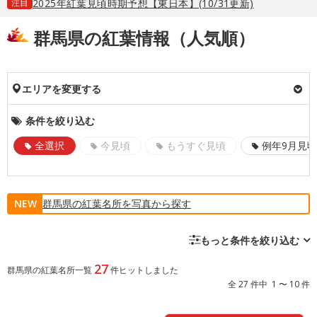
注目
2025年紅葉見頃時期予想【東日本】(10/31更新)
群馬県の紅葉情報（人気順）
エリアを変更する
条件を絞り込む
全選択
今見頃
もうすぐ見頃
例年9月見頃
NEW
群馬県の紅葉名所を写真から探す
もっと条件を絞り込む
27
群馬県の紅葉名所一覧
件ヒットしました
全 27 件中 1 〜 10 件