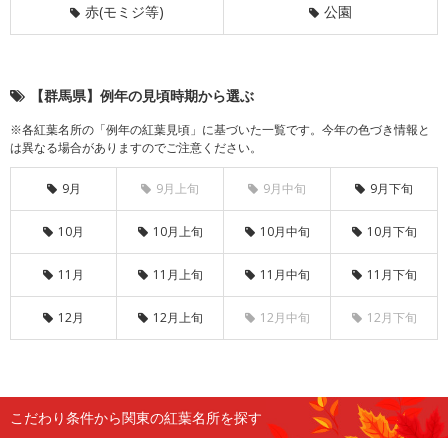
赤(モミジ等)
公園
【群馬県】例年の見頃時期から選ぶ
※各紅葉名所の「例年の紅葉見頃」に基づいた一覧です。今年の色づき情報と
は異なる場合がありますのでご注意ください。
9月
9月上旬
9月中旬
9月下旬
10月
10月上旬
10月中旬
10月下旬
11月
11月上旬
11月中旬
11月下旬
12月
12月上旬
12月中旬
12月下旬
こだわり条件から関東の紅葉名所を探す