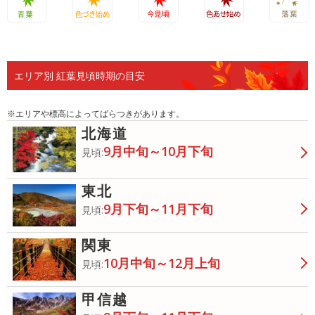
青葉
色づき始
今見頃
色あせ始
落葉
め
め
エリア別 紅葉見頃時期の目安
※エリアや標高によってばらつきがあります。
北海道
9月中旬～10月下旬
見頃:
東北
9月下旬～11月下旬
見頃:
関東
10月中旬～12月上旬
見頃:
甲信越