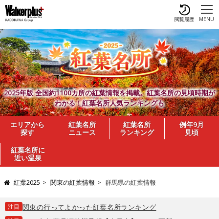
閲覧履歴
MENU
2025年版 全国約1100カ所の紅葉情報を掲載。紅葉名所の見頃時期が
わかる！紅葉名所人気ランキングも
エリアから
紅葉名所
紅葉名所
例年9月
探す
ニュース
ランキング
見頃
紅葉名所に
近い温泉
紅葉2025
関東の紅葉情報
群馬県の紅葉情報
注目
関東の行ってよかった紅葉名所ランキング