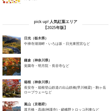
pick up! 人気紅葉エリア
【2025年版】
日光（栃木県）
中禅寺湖湖畔・いろは坂・日光東照宮など
鎌倉（神奈川県）
覚園寺・明月院・長谷寺など
箱根（神奈川県）
長安寺・箱根登山鉄道の出山鉄橋(早川橋梁)・駒ヶ岳
ロープウェーなど
嵐山（京都府）
渡月橋・高雄(神護寺)・嵯峨野トロッコ列車など