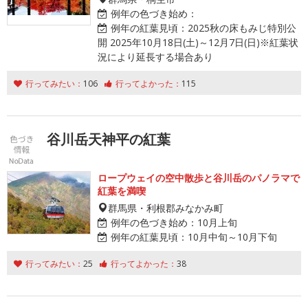
例年の色づき始め：
例年の紅葉見頃：
2025秋の床もみじ特別公
開 2025年10月18日(土)～12月7日(日)※紅葉状
況により延長する場合あり
行ってみたい：
106
行ってよかった：
115
谷川岳天神平の紅葉
ロープウェイの空中散歩と谷川岳のパノラマで
紅葉を満喫
群馬県・利根郡みなかみ町
例年の色づき始め：
10月上旬
例年の紅葉見頃：
10月中旬～10月下旬
行ってみたい：
25
行ってよかった：
38