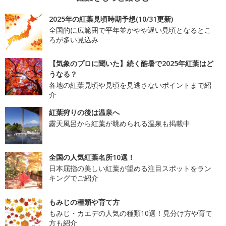
2025年の紅葉見頃時期予想(10/31更新)
全国的に広範囲で平年並かやや遅い見頃となるとこ
ろが多い見込み
【気象のプロに聞いた】続く酷暑で2025年紅葉はど
うなる？
各地の紅葉見頃や見頃を見逃さないポイントまで紹
介
紅葉狩りの後は温泉へ
露天風呂から紅葉が眺められる温泉も掲載中
全国の人気紅葉名所10選！
日本屈指の美しい紅葉が望める注目スポットをラン
キングでご紹介
もみじの種類や育て方
もみじ・カエデの人気の種類10選！見分け方や育て
方も紹介