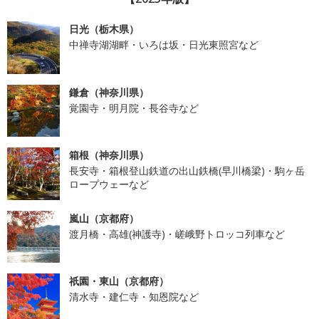
日光（栃木県）
中禅寺湖湖畔・いろは坂・日光東照宮など
鎌倉（神奈川県）
覚園寺・明月院・長谷寺など
箱根（神奈川県）
長安寺・箱根登山鉄道の出山鉄橋(早川橋梁)・駒ヶ岳
ロープウェーなど
嵐山（京都府）
渡月橋・高雄(神護寺)・嵯峨野トロッコ列車など
祇園・東山（京都府）
清水寺・建仁寺・知恩院など