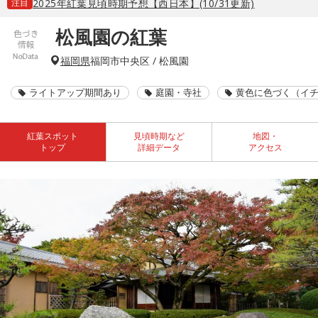
注目
2025年紅葉見頃時期予想【西日本】(10/31更新)
松風園の紅葉
福岡県
福岡市中央区 / 松風園
ライトアップ期間あり
庭園・寺社
黄色に色づく（イ
紅葉スポット
見頃時期など
地図・
トップ
詳細データ
アクセス