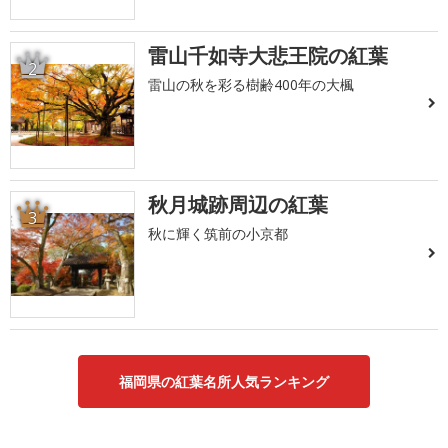
雷山千如寺大悲王院の紅葉
2
雷山の秋を彩る樹齢400年の大楓
秋月城跡周辺の紅葉
3
秋に輝く筑前の小京都
福岡県の紅葉名所人気ランキング