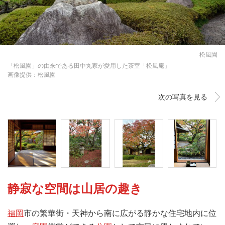
松風園
「松風園」の由来である田中丸家が愛用した茶室「松風庵」
画像提供：松風園
次の写真を見る
静寂な空間は山居の趣き
福岡
市の繁華街・天神から南に広がる静かな住宅地内に位