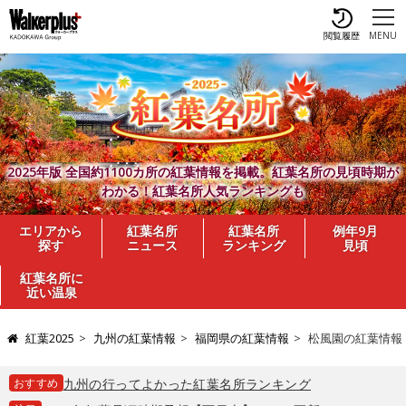
閲覧履歴
MENU
2025年版 全国約1100カ所の紅葉情報を掲載。紅葉名所の見頃時期が
わかる！紅葉名所人気ランキングも
エリアから
紅葉名所
紅葉名所
例年9月
探す
ニュース
ランキング
見頃
紅葉名所に
近い温泉
紅葉2025
九州の紅葉情報
福岡県の紅葉情報
松風園の紅葉情報
おすすめ
九州の行ってよかった紅葉名所ランキング