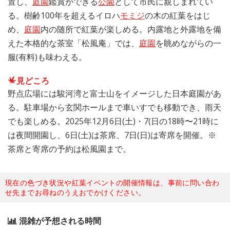
置し、
庭園
鑑賞ができる
公園
として市民に親しまれてい
る。樹齢100年を超えるイロハ
モミジ
の木の紅葉をはじ
め、
庭園
内の随所で紅葉が楽しめる。内露地と外露地を備
えた本格的な茶室「松風庵」では、
庭園
を眺めながらの一
服(有料)も味わえる。
見どころ
野点広場には駿河湾と富士山をイメージした日本庭園があ
る。駐車場から玄関ホールまで車いすでも移動でき、雨天
でも楽しめる。2025年12月6日(土)・7(日の18時〜21時に
は夜間開園し、6日(土)は茶席、7日(日)は寄席を開催。※
茶席と寄席の予約は松風園まで。
現在の色づき状況や紅葉イベントの開催情報は、事前に問い合わ
せ先までお尋ねのうえおでかけください。
混雑が予想される時間