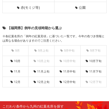
赤(モミジ等)
公園
【福岡県】例年の見頃時期から選ぶ
※各紅葉名所の「例年の紅葉見頃」に基づいた一覧です。今年の色づき情報と
は異なる場合がありますのでご注意ください。
9月
9月上旬
9月中旬
9月下旬
10月
10月上旬
10月中旬
10月下旬
11月
11月上旬
11月中旬
11月下旬
12月
12月上旬
12月中旬
12月下旬
こだわり条件から九州の紅葉名所を探す