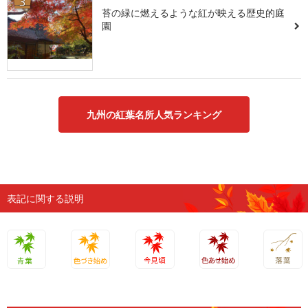
3
苔の緑に燃えるような紅が映える歴史的庭
園
九州の紅葉名所人気ランキング
表記に関する説明
青葉
色づき始
今見頃
色あせ始
落葉
め
め