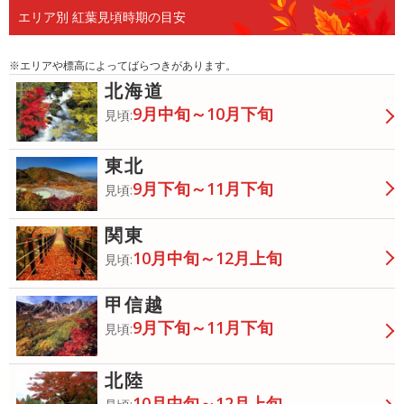
エリア別 紅葉見頃時期の目安
※エリアや標高によってばらつきがあります。
北海道
9月中旬～10月下旬
見頃:
東北
9月下旬～11月下旬
見頃:
関東
10月中旬～12月上旬
見頃:
甲信越
9月下旬～11月下旬
見頃:
北陸
10月中旬～12月上旬