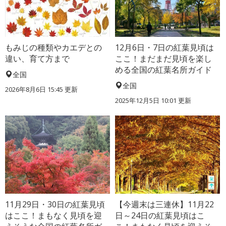
もみじの種類やカエデとの
12月6日・7日の紅葉見頃は
違い、育て方まで
ここ！まだまだ見頃を楽し
める全国の紅葉名所ガイド
全国
全国
2026年8月6日 15:45 更新
2025年12月5日 10:01 更新
11月29日・30日の紅葉見頃
【今週末は三連休】11月22
はここ！まもなく見頃を迎
日～24日の紅葉見頃はこ