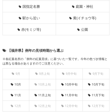
国指定名勝
庭園・神社
駅から近い
黄(イチョウ等)
赤(モミジ等)
公園
【福井県】例年の見頃時期から選ぶ
※各紅葉名所の「例年の紅葉見頃」に基づいた一覧です。今年の色づき情報と
は異なる場合がありますのでご注意ください。
9月
9月上旬
9月中旬
9月下旬
10月
10月上旬
10月中旬
10月下旬
11月
11月上旬
11月中旬
11月下旬
12月
12月上旬
12月中旬
12月下旬