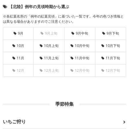
【北陸】例年の見頃時期から選ぶ
※各紅葉名所の「例年の紅葉見頃」に基づいた一覧です。今年の色づき情報と
は異なる場合がありますのでご注意ください。
9月
9月上旬
9月中旬
9月下旬
10月
10月上旬
10月中旬
10月下旬
11月
11月上旬
11月中旬
11月下旬
12月
12月上旬
12月中旬
12月下旬
季節特集
いちご狩り