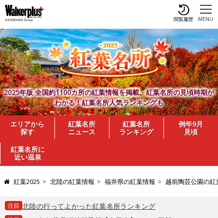
閲覧履歴
MENU
2025年版 全国約1100カ所の紅葉情報を掲載。紅葉名所の見頃時期が
わかる！紅葉名所人気ランキングも
エリアから
紅葉名所
紅葉名所
例年9月
探す
ニュース
ランキング
見頃
紅葉名所に
近い温泉
紅葉2025
北陸の紅葉情報
福井県の紅葉情報
越前陶芸公園の紅
注目
北陸の行ってよかった紅葉名所ランキング