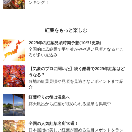
ンキング！
紅葉をもっと楽しむ
2025年の紅葉見頃時期予想(10/31更新)
全国的に広範囲で平年並かやや遅い見頃となるとこ
ろが多い見込み
【気象のプロに聞いた】続く酷暑で2025年紅葉はど
うなる？
各地の紅葉見頃や見頃を見逃さないポイントまで紹
介
紅葉狩りの後は温泉へ
露天風呂から紅葉が眺められる温泉も掲載中
全国の人気紅葉名所10選！
日本屈指の美しい紅葉が望める注目スポットをラン