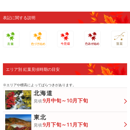
表記に関する説明
青葉
色づき始
今見頃
色あせ始
落葉
め
め
エリア別 紅葉見頃時期の目安
※エリアや標高によってばらつきがあります。
北海道
9月中旬～10月下旬
見頃:
東北
9月下旬～11月下旬
見頃: