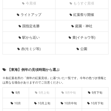
今見頃
もうすぐ見頃
ライトアップ
紅葉祭り開催
国指定名勝
庭園・神社
駅から近い
黄(イチョウ等)
赤(モミジ等)
公園
【東海】例年の見頃時期から選ぶ
※各紅葉名所の「例年の紅葉見頃」に基づいた一覧です。今年の色づき情報と
は異なる場合がありますのでご注意ください。
9月
9月上旬
9月中旬
9月下旬
10月
10月上旬
10月中旬
10月下旬