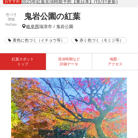
おすすめ
2025年紅葉見頃時期予想【東日本】(10/31更新)
鬼岩公園の紅葉
岐阜県
瑞浪市 / 鬼岩公園
黄色に色づく（イチョウ等）
赤く色づく（モミジ等）
紅葉スポット
見頃時期など
地図・
トップ
詳細データ
アクセス