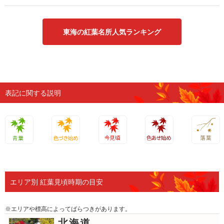
東海の紅葉名所人気ランキング
表記に関する説明
青葉
色づき始
今見頃
色あせ始
落葉
め
め
エリア別 紅葉見頃時期の目安
※エリアや標高によってばらつきがあります。
北海道