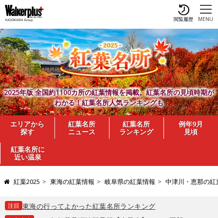
閲覧履歴
MENU
2025年版 全国約1100カ所の紅葉情報を掲載。紅葉名所の見頃時期が
わかる！紅葉名所人気ランキングも
エリアから
紅葉名所
紅葉名所
例年9月
探す
ニュース
ランキング
見頃
紅葉名所に
近い温泉
紅葉2025
東海の紅葉情報
岐阜県の紅葉情報
中津川・恵那の紅
注目
東海の行ってよかった紅葉名所ランキング