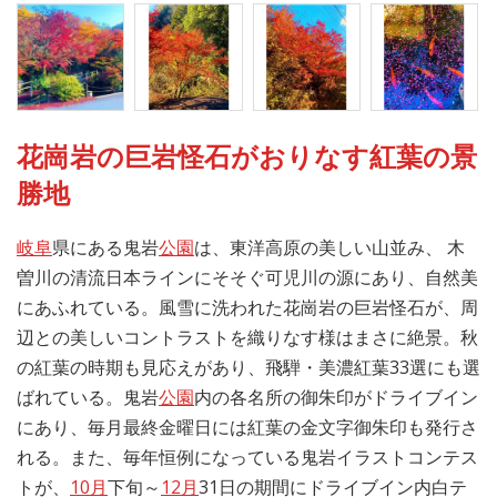
花崗岩の巨岩怪石がおりなす紅葉の景
勝地
岐阜
県にある鬼岩
公園
は、東洋高原の美しい山並み、 木
曽川の清流日本ラインにそそぐ可児川の源にあり、自然美
にあふれている。風雪に洗われた花崗岩の巨岩怪石が、周
辺との美しいコントラストを織りなす様はまさに絶景。秋
の紅葉の時期も見応えがあり、飛騨・美濃紅葉33選にも選
ばれている。鬼岩
公園
内の各名所の御朱印がドライブイン
にあり、毎月最終金曜日には紅葉の金文字御朱印も発行さ
れる。また、毎年恒例になっている鬼岩イラストコンテス
トが、
10月
下旬～
12月
31日の期間にドライブイン内白テ