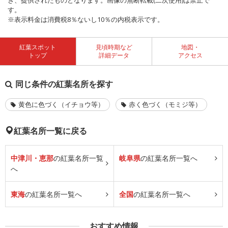
き、提供されたものとなります。画像の無断転載(二次使用)は禁止で
す。
※表示料金は消費税8％ないし10％の内税表示です。
紅葉スポット
見頃時期など
地図・
トップ
詳細データ
アクセス
同じ条件の紅葉名所を探す
黄色に色づく（イチョウ等）
赤く色づく（モミジ等）
紅葉名所一覧に戻る
中津川・恵那
の紅葉名所一覧
岐阜県
の紅葉名所一覧へ
へ
東海
の紅葉名所一覧へ
全国
の紅葉名所一覧へ
おすすめ情報