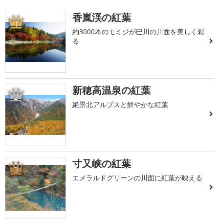
香嵐渓の紅葉
1
約3000本のモミジが巴川の川面を美しく彩
る
新穂高温泉の紅葉
2
絶景北アルプスと鮮やかな紅葉
寸又峡の紅葉
3
エメラルドグリーンの川面に紅葉が映える