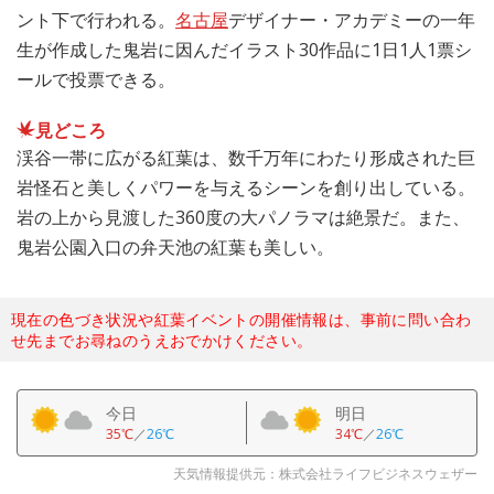
ント下で行われる。
名古屋
デザイナー・アカデミーの一年
生が作成した鬼岩に因んだイラスト30作品に1日1人1票シ
ールで投票できる。
見どころ
渓谷一帯に広がる紅葉は、数千万年にわたり形成された巨
岩怪石と美しくパワーを与えるシーンを創り出している。
岩の上から見渡した360度の大パノラマは絶景だ。また、
鬼岩公園入口の弁天池の紅葉も美しい。
現在の色づき状況や紅葉イベントの開催情報は、事前に問い合わ
せ先までお尋ねのうえおでかけください。
今日
明日
35℃
／
26℃
34℃
／
26℃
天気情報提供元：株式会社ライフビジネスウェザー