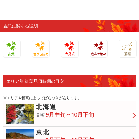
表記に関する説明
青葉
色づき始
今見頃
色あせ始
落葉
め
め
エリア別 紅葉見頃時期の目安
※エリアや標高によってばらつきがあります。
北海道
9月中旬～10月下旬
見頃:
東北