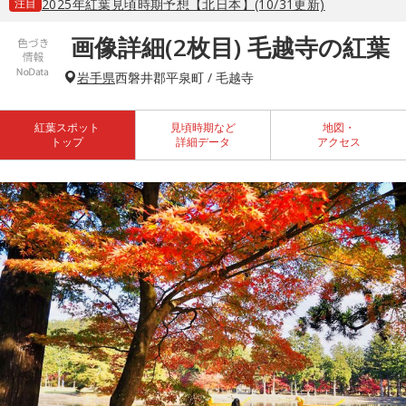
注目
2025年紅葉見頃時期予想【北日本】(10/31更新)
画像詳細(2枚目) 毛越寺の紅葉
岩手県
西磐井郡平泉町 / 毛越寺
紅葉スポット
見頃時期など
地図・
トップ
詳細データ
アクセス