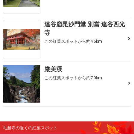
達谷窟毘沙門堂 別當 達谷西光
寺
この紅葉スポットから約4.6km
厳美渓
この紅葉スポットから約7.0km
毛越寺の近くの紅葉スポット