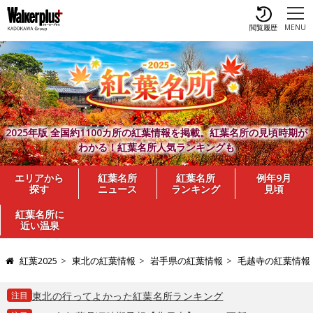
閲覧履歴
MENU
2025年版 全国約1100カ所の紅葉情報を掲載。紅葉名所の見頃時期が
わかる！紅葉名所人気ランキングも
エリアから
紅葉名所
紅葉名所
例年9月
探す
ニュース
ランキング
見頃
紅葉名所に
近い温泉
紅葉2025
東北の紅葉情報
岩手県の紅葉情報
毛越寺の紅葉情報
注目
東北の行ってよかった紅葉名所ランキング