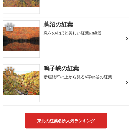
蔦沼の紅葉
2
息をのむほど美しい紅葉の絶景
鳴子峡の紅葉
3
断崖絶壁の上から見るV字峡谷の紅葉
東北の紅葉名所人気ランキング