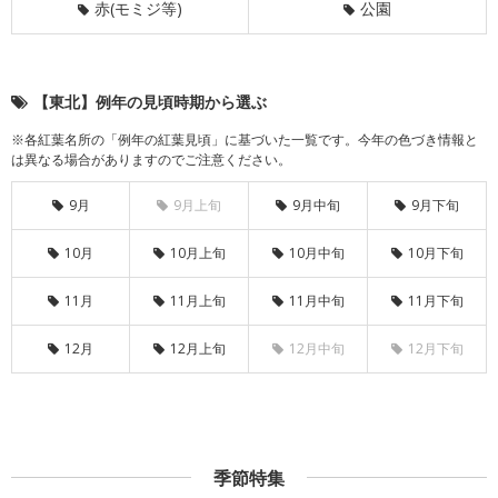
赤(モミジ等)
公園
【東北】例年の見頃時期から選ぶ
※各紅葉名所の「例年の紅葉見頃」に基づいた一覧です。今年の色づき情報と
は異なる場合がありますのでご注意ください。
9月
9月上旬
9月中旬
9月下旬
10月
10月上旬
10月中旬
10月下旬
11月
11月上旬
11月中旬
11月下旬
12月
12月上旬
12月中旬
12月下旬
季節特集