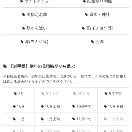
ライトアップ
紅葉祭り開催
国指定名勝
庭園・神社
駅から近い
黄(イチョウ等)
赤(モミジ等)
公園
【岩手県】例年の見頃時期から選ぶ
※各紅葉名所の「例年の紅葉見頃」に基づいた一覧です。今年の色づき情報と
は異なる場合がありますのでご注意ください。
9月
9月上旬
9月中旬
9月下旬
10月
10月上旬
10月中旬
10月下旬
11月
11月上旬
11月中旬
11月下旬
12月
12月上旬
12月中旬
12月下旬