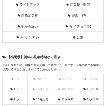
ライトアップ
紅葉祭り開催
国指定名勝
庭園・神社
駅から近い
黄(イチョウ等)
赤(モミジ等)
公園
【福岡県】例年の見頃時期から選ぶ
※各紅葉名所の「例年の紅葉見頃」に基づいた一覧です。今年の色づき情報と
は異なる場合がありますのでご注意ください。
9月
9月上旬
9月中旬
9月下旬
10月
10月上旬
10月中旬
10月下旬
11月
11月上旬
11月中旬
11月下旬