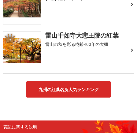
雷山千如寺大悲王院の紅葉
3
雷山の秋を彩る樹齢400年の大楓
九州の紅葉名所人気ランキング
表記に関する説明