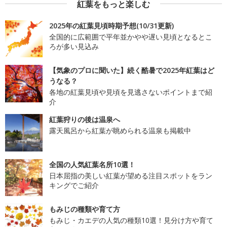
紅葉をもっと楽しむ
2025年の紅葉見頃時期予想(10/31更新)
全国的に広範囲で平年並かやや遅い見頃となるとこ
ろが多い見込み
【気象のプロに聞いた】続く酷暑で2025年紅葉はど
うなる？
各地の紅葉見頃や見頃を見逃さないポイントまで紹
介
紅葉狩りの後は温泉へ
露天風呂から紅葉が眺められる温泉も掲載中
全国の人気紅葉名所10選！
日本屈指の美しい紅葉が望める注目スポットをラン
キングでご紹介
もみじの種類や育て方
もみじ・カエデの人気の種類10選！見分け方や育て