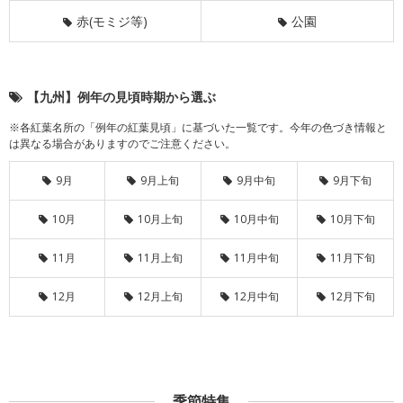
赤(モミジ等)
公園
【九州】例年の見頃時期から選ぶ
※各紅葉名所の「例年の紅葉見頃」に基づいた一覧です。今年の色づき情報と
は異なる場合がありますのでご注意ください。
9月
9月上旬
9月中旬
9月下旬
10月
10月上旬
10月中旬
10月下旬
11月
11月上旬
11月中旬
11月下旬
12月
12月上旬
12月中旬
12月下旬
季節特集