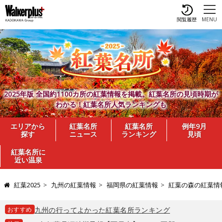
閲覧履歴
MENU
2025年版 全国約1100カ所の紅葉情報を掲載。紅葉名所の見頃時期が
わかる！紅葉名所人気ランキングも
エリアから
紅葉名所
紅葉名所
例年9月
探す
ニュース
ランキング
見頃
紅葉名所に
近い温泉
紅葉2025
九州の紅葉情報
福岡県の紅葉情報
紅葉の森の紅葉情
おすすめ
九州の行ってよかった紅葉名所ランキング