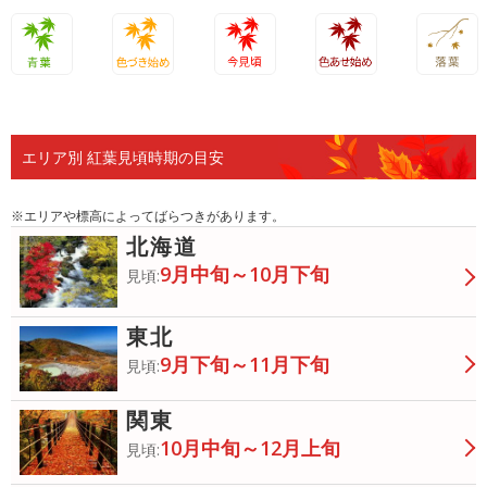
青葉
色づき始
今見頃
色あせ始
落葉
め
め
エリア別 紅葉見頃時期の目安
※エリアや標高によってばらつきがあります。
北海道
9月中旬～10月下旬
見頃:
東北
9月下旬～11月下旬
見頃:
関東
10月中旬～12月上旬
見頃: