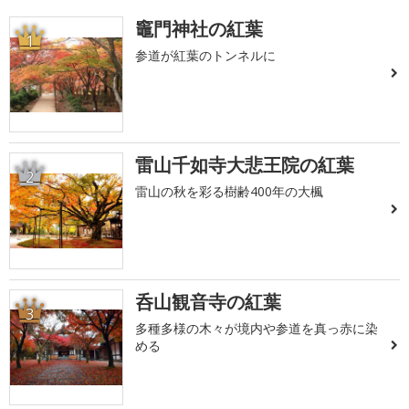
竈門神社の紅葉
1
参道が紅葉のトンネルに
雷山千如寺大悲王院の紅葉
2
雷山の秋を彩る樹齢400年の大楓
呑山観音寺の紅葉
3
多種多様の木々が境内や参道を真っ赤に染
める