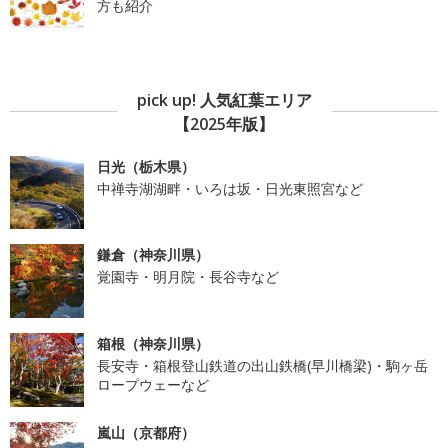
方も紹介
pick up! 人気紅葉エリア
【2025年版】
日光（栃木県）
中禅寺湖湖畔・いろは坂・日光東照宮など
鎌倉（神奈川県）
覚園寺・明月院・長谷寺など
箱根（神奈川県）
長安寺・箱根登山鉄道の出山鉄橋(早川橋梁)・駒ヶ岳
ロープウェーなど
嵐山（京都府）