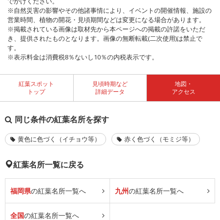
でかけください。
※自然災害の影響やその他諸事情により、イベントの開催情報、施設の
営業時間、植物の開花・見頃期間などは変更になる場合があります。
※掲載されている画像は取材先から本ページへの掲載の許諾をいただ
き、提供されたものとなります。画像の無断転載(二次使用)は禁止で
す。
※表示料金は消費税8％ないし10％の内税表示です。
紅葉スポット
見頃時期など
地図・
トップ
詳細データ
アクセス
同じ条件の紅葉名所を探す
黄色に色づく（イチョウ等）
赤く色づく（モミジ等）
紅葉名所一覧に戻る
福岡県
の紅葉名所一覧へ
九州
の紅葉名所一覧へ
全国
の紅葉名所一覧へ