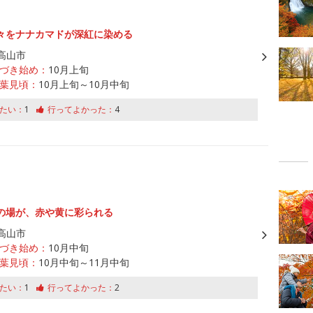
々をナナカマドが深紅に染める
高山市
づき始め：
10月上旬
葉見頃：
10月上旬～10月中旬
たい：
1
行ってよかった：
4
の場が、赤や黄に彩られる
高山市
づき始め：
10月中旬
葉見頃：
10月中旬～11月中旬
たい：
1
行ってよかった：
2