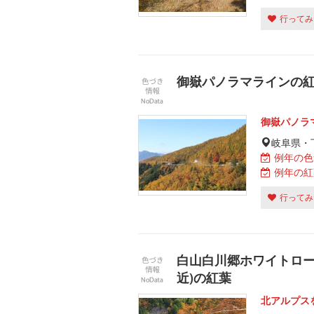
行ってみ
御嶽パノラマラインの
御嶽パノラ
岐阜県・
例年の色
例年の紅
行ってみ
白山白川郷ホワイトロー
近)の紅葉
北アルプス