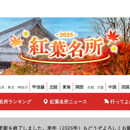
甲信越
北陸
東海
関西
中国
四国
栃木
東京
神奈川
京都
大阪
名所ランキング
紅葉名所ニュース
行ってよ
更新を終了しました。来年（2026年）もどうぞよろしくお