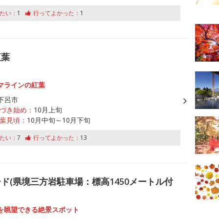
たい：
1
行ってよかった：
1
紅葉
マラインの紅葉
下呂市
づき始め：
10月上旬
葉見頃：
10月中旬～10月下旬
たい：
7
行ってよかった：
13
ド(県境三方岩駐車場：標高1450メートル付
を眺望できる絶景スポット