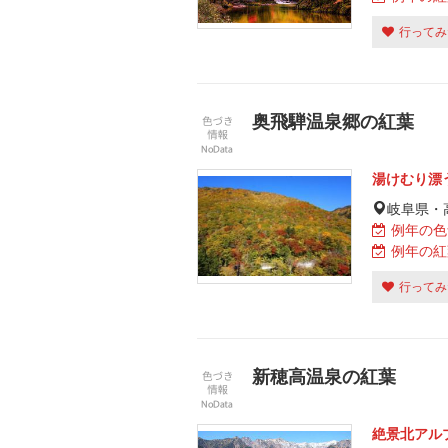
行ってみ
奥飛騨温泉郷の紅葉
湯けむり漂
岐阜県・
例年の色
例年の紅
行ってみ
新穂高温泉の紅葉
絶景北アル