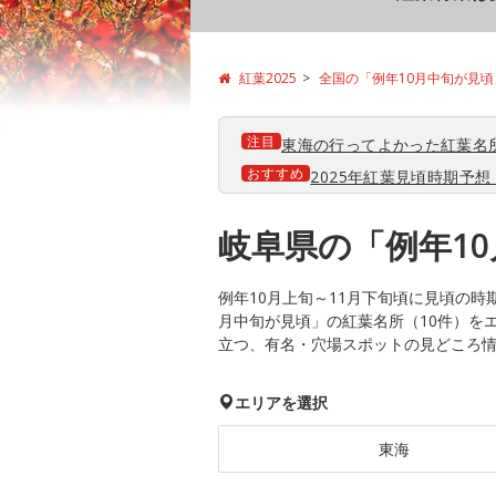
紅葉2025
全国の「例年10月中旬が見
注目
東海の行ってよかった紅葉名
おすすめ
2025年紅葉見頃時期予想【
岐阜県の「例年1
例年10月上旬～11月下旬頃に見頃の
月中旬が見頃」の紅葉名所（10件）を
立つ、有名・穴場スポットの見どころ
エリアを選択
東海