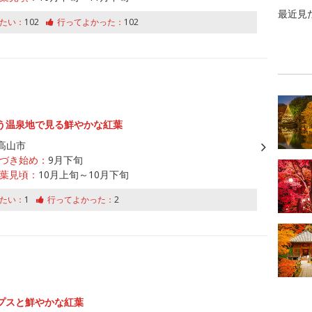
最近見
たい：
102
行ってよかった：
102
う温泉地で見る鮮やかな紅葉
高山市
づき始め：
9月下旬
葉見頃：
10月上旬～10月下旬
たい：
1
行ってよかった：
2
プスと鮮やかな紅葉