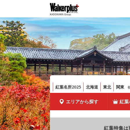
紅葉名所2025
北海道
東北
関東
エリアから探す
紅葉
紅葉特集は