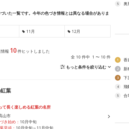
奥
5
基づいた一覧です。今年の色づき情報とは異なる場合がありま
11月
12月
10
葉情報
件ヒットしました
全 10 件中 1 〜 10 件
香
1
もっと条件を絞り込む
新
2
下
3
飛
4
の紅葉
合
5
って長く楽しめる紅葉の名所
高山市
づき始め：
10月中旬
葉見頃：
10月中旬～11月中旬