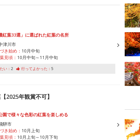
濃紅葉33選」に選ばれた紅葉の名所
中津川市
づき始め：
10月中旬
葉見頃：
10月中旬～11月中旬
たい：
2
行ってよかった：
5
【2025年観賞不可】
公園で様々な色彩の紅葉を楽しめる
飛騨市
づき始め：
10月上旬
葉見頃：
10月上旬～10月下旬