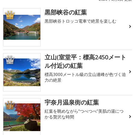
黒部峡谷の紅葉
1
黒部峡谷トロッコ電車で絶景を楽しむ
立山(室堂平：標高2450メート
2
ル付近)の紅葉
標高3000メートル級の立山連峰が色づく迫
力の絶景
宇奈月温泉街の紅葉
3
紅葉を眺めながら“つべつべ”美肌の湯につ
かる贅沢な時間