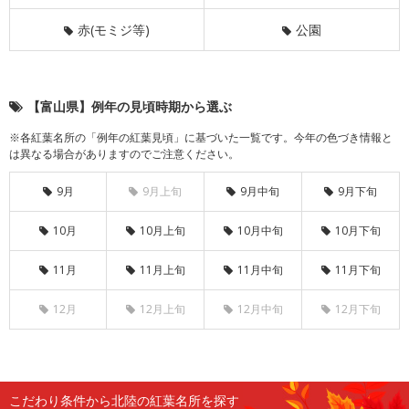
赤(モミジ等)
公園
【富山県】例年の見頃時期から選ぶ
※各紅葉名所の「例年の紅葉見頃」に基づいた一覧です。今年の色づき情報と
は異なる場合がありますのでご注意ください。
9月
9月上旬
9月中旬
9月下旬
10月
10月上旬
10月中旬
10月下旬
11月
11月上旬
11月中旬
11月下旬
12月
12月上旬
12月中旬
12月下旬
こだわり条件から北陸の紅葉名所を探す