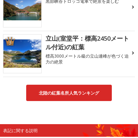
黒部峡谷トロッコ電車で絶景を楽しむ
立山(室堂平：標高2450メート
3
ル付近)の紅葉
標高3000メートル級の立山連峰が色づく迫
力の絶景
北陸の紅葉名所人気ランキング
表記に関する説明