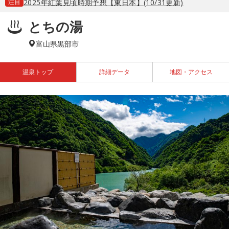
注目
2025年紅葉見頃時期予想【東日本】(10/31更新)
とちの湯
富山県黒部市
温泉トップ
詳細データ
地図・アクセス