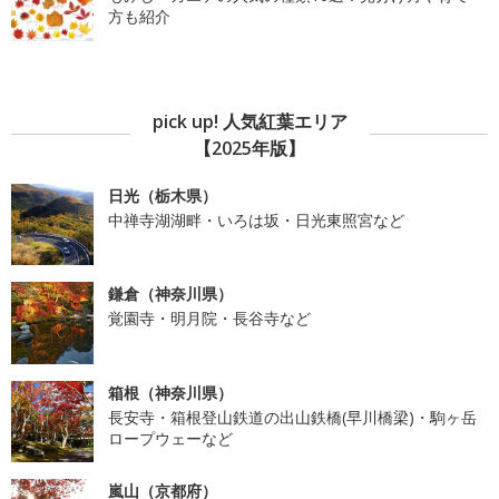
方も紹介
pick up! 人気紅葉エリア
【2025年版】
日光（栃木県）
中禅寺湖湖畔・いろは坂・日光東照宮など
鎌倉（神奈川県）
覚園寺・明月院・長谷寺など
箱根（神奈川県）
長安寺・箱根登山鉄道の出山鉄橋(早川橋梁)・駒ヶ岳
ロープウェーなど
嵐山（京都府）