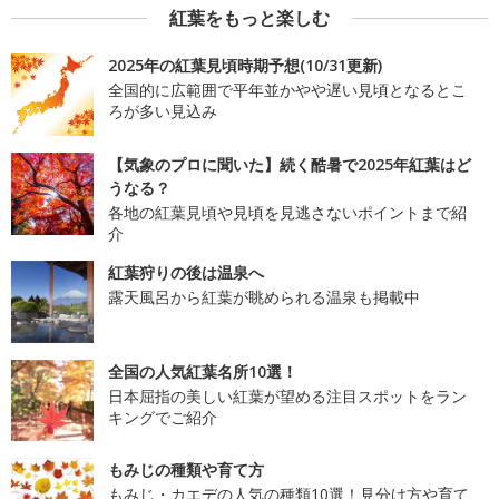
紅葉をもっと楽しむ
2025年の紅葉見頃時期予想(10/31更新)
全国的に広範囲で平年並かやや遅い見頃となるとこ
ろが多い見込み
【気象のプロに聞いた】続く酷暑で2025年紅葉はど
うなる？
各地の紅葉見頃や見頃を見逃さないポイントまで紹
介
紅葉狩りの後は温泉へ
露天風呂から紅葉が眺められる温泉も掲載中
全国の人気紅葉名所10選！
日本屈指の美しい紅葉が望める注目スポットをラン
キングでご紹介
もみじの種類や育て方
もみじ・カエデの人気の種類10選！見分け方や育て