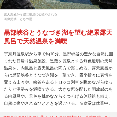
露天風呂から望む絶景に心癒やされる
画像提供：とちの湯
黒部峡谷とうなづき湖を望む絶景露天
風呂で天然温泉を満喫
宇奈月温泉駅から車で約10分、黒部峡谷の豊かな自然に囲
まれた日帰り温泉施設。黒薙を源泉とする無色透明の天然
温泉を、内風呂と露天風呂の両方で楽しめる。露天風呂か
らは黒部峡谷とうなづき湖を一望でき、四季折々に表情を
変える山々や、峡谷を走るトロッコ列車を眺めながらゆっ
たりと湯浴みを満喫できる。大きな窓を配した開放感のあ
る内風呂や、景色を眺めながらくつろげる休憩処も備え、
自然に癒やされるひとときを過ごせる。※食堂は休業中。