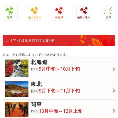
青葉
色づき始
今見頃
色あせ始
落葉
め
め
エリア別 紅葉見頃時期の目安
※エリアや標高によってばらつきがあります。
北海道
9月中旬～10月下旬
見頃:
東北
9月下旬～11月下旬
見頃:
関東
10月中旬～12月上旬
見頃: