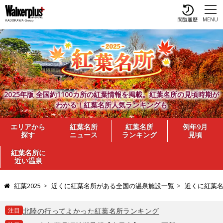
閲覧履歴
MENU
2025年版 全国約1100カ所の紅葉情報を掲載。紅葉名所の見頃時期が
わかる！紅葉名所人気ランキングも
エリアから
紅葉名所
紅葉名所
例年9月
探す
ニュース
ランキング
見頃
紅葉名所に
近い温泉
紅葉2025
近くに紅葉名所がある全国の温泉施設一覧
近くに紅葉
注目
北陸の行ってよかった紅葉名所ランキング