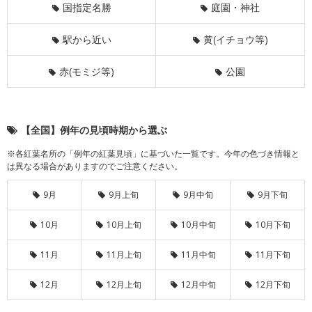
国指定名勝
庭園・神社
駅から近い
黄(イチョウ等)
赤(モミジ等)
公園
【全国】例年の見頃時期から選ぶ
※各紅葉名所の「例年の紅葉見頃」に基づいた一覧です。今年の色づき情報と
は異なる場合がありますのでご注意ください。
9月
9月上旬
9月中旬
9月下旬
10月
10月上旬
10月中旬
10月下旬
11月
11月上旬
11月中旬
11月下旬
12月
12月上旬
12月中旬
12月下旬