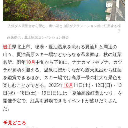
入畑ダム展望台から望む、青い湖と山肌がグラデーション状に紅葉する様
子
画像提供：北上観光コンベンション協会
岩手
県北上市、秘湯・夏油温泉を流れる夏油川と周辺の
山々、夏油高原スキー場などからなる温泉郷は、秋の紅葉
名所。例年
10月
中旬から下旬に、ナナカマドやブナ、カツ
ラが見頃を迎える。温泉に浸かりながら露天風呂から紅葉
を鑑賞できるほか、スキー場では高原一帯の壮大な景色を
楽しむことができる。2025年
10月
11日(土)・12日(日)・13
日(祝)・18日(土)・19日(日)には「夏油高原紅葉まつり」を
開催予定で、紅葉を満喫できるイベントが盛りだくさん
だ。
見どころ