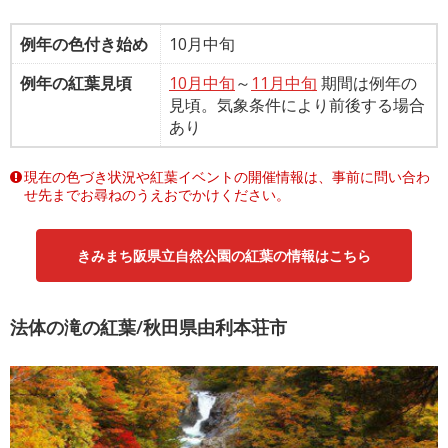
例年の色付き始め
10月中旬
例年の紅葉見頃
10月中旬
～
11月中旬
期間は例年の
見頃。気象条件により前後する場合
あり
現在の色づき状況や紅葉イベントの開催情報は、事前に問い合わ
せ先までお尋ねのうえおでかけください。
きみまち阪県立自然公園の紅葉の情報はこちら
法体の滝の紅葉/秋田県由利本荘市