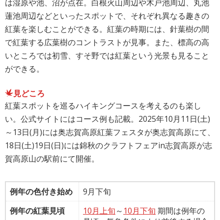
は湿原や池、沼が点在。白根火山周辺や木戸池周辺、丸池
蓮池周辺などといったスポットで、それぞれ異なる趣きの
紅葉を楽しむことができる。紅葉の時期には、針葉樹の間
で紅葉する広葉樹のコントラストが見事。また、標高の高
いところでは初雪、すそ野では紅葉という光景も見ること
ができる。
見どころ
紅葉スポットを巡るハイキングコースを考えるのも楽し
い。公式サイトにはコース例も記載。2025年10月11日(土)
～13日(月)には奥志賀高原紅葉フェスタが奥志賀高原にて、
18日(土)19日(日)には錦秋のクラフトフェアin志賀高原が志
賀高原山の駅前にて開催。
例年の色付き始め
9月下旬
例年の紅葉見頃
10月上旬
～
10月下旬
期間は例年の