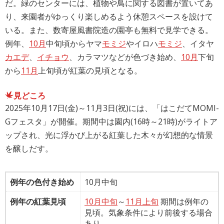
だ。緑のセンターには、植物や鳥に関する図書が置いてあ
り、来園者がゆっくり楽しめるよう休憩スペースを設けて
いる。また、数寄屋風書院造の園亭も無料で見学できる。
例年、
10月
中旬頃からヤマ
モミジ
やイロハ
モミジ
、イタヤ
カエデ
、
イチョウ
、カラマツなどが色づき始め、
10月
下旬
から
11月
上旬頃が紅葉の見頃となる。
見どころ
2025年10月17日(金)～11月3日(祝)には、「はこだてMOMI-
Gフェスタ」が開催。期間中は園内(16時～21時)がライトア
ップされ、光に浮かび上がる紅葉した木々が幻想的な情景
を醸しだす。
例年の色付き始め
10月中旬
例年の紅葉見頃
10月中旬
～
11月上旬
期間は例年の
見頃。気象条件により前後する場合
あり