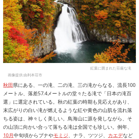
紅葉に囲まれた荘厳な滝
画像提供:由利本荘市
秋田
県にある、一の滝、二の滝、三の滝からなる、流長100
メートル、落差57.4メートルの堂々たる滝で「日本の滝百
選」に選定されている。秋の紅葉の時期も見応えがあり、
末広がりの白い滝が燃えるような紅や黄色の山肌を流れ落
ちる姿は、神々しく美しい。鳥海山に源を発しながら、そ
の山頂に向かい合って落ちる滝は全国でも珍しい。例年、
10月
中旬頃からブナや
モミジ
、ナラ、ツツジ、
カエデ
など