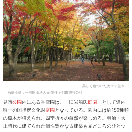
美しく色づいたカエデ並木
画像提供：一般財団法人 函館住宅都市施設公社
見晴
公園
内にある香雪園は、「旧岩船氏
庭園
」として道内
唯一の国指定文化財
庭園
となっている。園内には約150種類
の樹木が植えられ、四季折々の自然が楽しめる。明治・大
正時代に建てられた個性豊かな古建築も見どころのひとつ