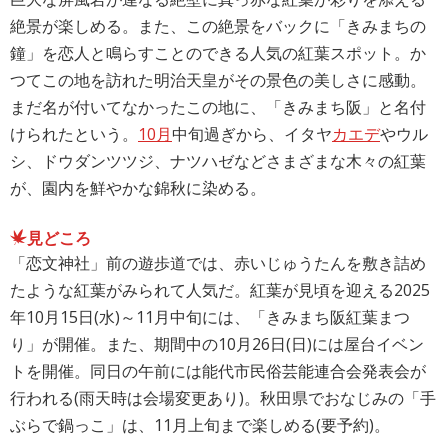
絶景が楽しめる。また、この絶景をバックに「きみまちの
鐘」を恋人と鳴らすことのできる人気の紅葉スポット。か
つてこの地を訪れた明治天皇がその景色の美しさに感動。
まだ名が付いてなかったこの地に、「きみまち阪」と名付
けられたという。
10月
中旬過ぎから、イタヤ
カエデ
やウル
シ、ドウダンツツジ、ナツハゼなどさまざまな木々の紅葉
が、園内を鮮やかな錦秋に染める。
見どころ
「恋文神社」前の遊歩道では、赤いじゅうたんを敷き詰め
たような紅葉がみられて人気だ。紅葉が見頃を迎える2025
年10月15日(水)～11月中旬には、「きみまち阪紅葉まつ
り」が開催。また、期間中の10月26日(日)には屋台イベン
トを開催。同日の午前には能代市民俗芸能連合会発表会が
行われる(雨天時は会場変更あり)。秋田県でおなじみの「手
ぶらで鍋っこ」は、11月上旬まで楽しめる(要予約)。