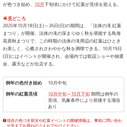
が色づき始め、
10月
下旬頃にかけて紅葉が見頃を迎える。
見どころ
2025年10月18日(土)～26日(日)の期間は、「法体の滝 紅葉
まつり」が開催。法体の滝の深まりゆく秋を堪能する鳥海
高原秋まつりで、この時期の法体の滝周辺の紅葉はひとき
わ美しく、心癒されさわやかな秋を満喫できる。10月19日
(日)にはイベントが開催され、会場内では歌謡ショーや抽選
会、露天などが出店する。
例年の色付き始め
10月中旬
例年の紅葉見頃
10月中旬
～
10月下旬
期間は例年の
見頃。気象条件により前後する場合
あり
現在の色づき状況や紅葉イベントの開催情報は、事前に問い合わ
せ先までお尋ねのうえおでかけください。