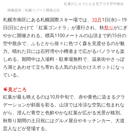
紅葉のじゅうたんを見下ろす空中散歩
画像提供：札幌リゾート開発公社
札幌市南区にある札幌国際スキー場では、
10月
1日(水)～19
日(日)にかけて「紅葉ゴンドラ」が運行され、秋
祭り
がにぎ
やかに開催される。標高1100メートルの山頂まで約15分の
空中散歩で、ふもとから徐々に色づく森を見渡せるのが魅
力。晴れた日には石狩湾や小樽港まで広がるパノラマも楽
しめる。期間中は入場料・駐車場無料で、温泉街やさっぽ
ろ湖とあわせて立ち寄れる人気のお出かけスポットになっ
ている。
見どころ
紅葉が最も映えるのは10月中旬で、赤や黄色に染まるグラ
デーションが斜面を彩る。山頂では冷涼な空気に包まれな
がら、澄んだ青空と色鮮やかな紅葉が広がる光景が格別。
秋祭り期間の土日祝にはグルメ屋台やキッチンカー、大道
芸人などが登場する。