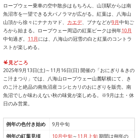
ロープウェー乗車の空中散歩はもちろん、山頂駅からは南
魚沼市を一望できる大パノラマが広がる。紅葉は、八海山
山頂から徐々にナナカマド、
カエデ
、ブナなどが
9月
中旬ご
ろから始まる。ロープウェー周辺の紅葉ピークは例年
10月
中旬過ぎ。
11月
には、八海山の冠雪の白と紅葉のコントラ
ストが楽しめる。
見どころ
2025年9月13日(土)～11月16日(日) 開催の「おにぎり＆きの
こ汁まつり」では、八海山ロープウェー山麓駅横にて、き
のこ汁と絶品の南魚沼産コシヒカリのおにぎりを販売。南
魚沼でしか味わえない秋の味覚が楽しめる。※9月は土・休
日のみ営業。
例年の色付き始め
9月中旬
例年の紅葉見頃
10月中旬
～
11月上旬
期間は例年の