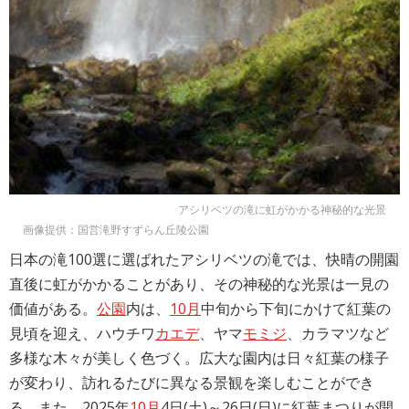
アシリベツの滝に虹がかかる神秘的な光景
画像提供：国営滝野すずらん丘陵公園
日本の滝100選に選ばれたアシリベツの滝では、快晴の開園
直後に虹がかかることがあり、その神秘的な光景は一見の
価値がある。
公園
内は、
10月
中旬から下旬にかけて紅葉の
見頃を迎え、ハウチワ
カエデ
、ヤマ
モミジ
、カラマツなど
多様な木々が美しく色づく。広大な園内は日々紅葉の様子
が変わり、訪れるたびに異なる景観を楽しむことができ
る。また、2025年
10月
4日(土)～26日(日)に紅葉まつりが開