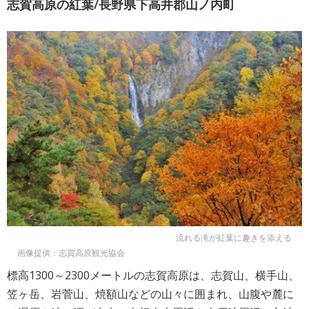
志賀高原の紅葉/長野県下高井郡山ノ内町
流れる滝が紅葉に趣きを添える
画像提供：志賀高原観光協会
標高1300～2300メートルの志賀高原は、志賀山、横手山、
笠ヶ岳、岩菅山、焼額山などの山々に囲まれ、山腹や麓に