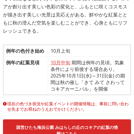
アが創り出す美しい色彩の変化と、ふもとに咲くコスモス
が描き出す美しい光景は見応えがある。鮮やかな紅葉とと
もに秋の澄んだ空気を楽しむことができ、心身ともにリフ
レッシュできる。
例年の色付き始め
10月上旬
例年の紅葉見頃
10月中旬
期間は例年の見頃。気象
条件により前後する場合あり。
2025年10月1日(水)～31日(金) の期
間は秋の催し「きて みて さわって
コキアカーニバル」を開催
現在の色づき状況や紅葉イベントの開催情報は、事前に問い合わ
せ先までお尋ねのうえおでかけください。
国営ひたち海浜公園 みはらしの丘のコキアの紅葉の情
報はこちら