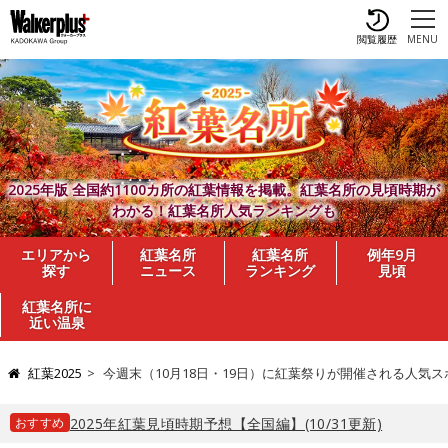
閲覧履歴
MENU
2025年版 全国約1100カ所の紅葉情報を掲載。紅葉名所の見頃時期が
わかる！紅葉名所人気ランキングも
エリアから
紅葉名所
紅葉名所
例年9月
探す
ニュース
ランキング
見頃
紅葉名所に
近い温泉
紅葉2025
今週末（10月18日・19日）に紅葉祭りが開催される人気スポッ
おすすめ
2025年紅葉見頃時期予想【全国編】(10/31更新)