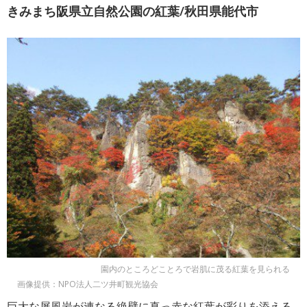
きみまち阪県立自然公園の紅葉/秋田県能代市
園内のところどことろで岩肌に茂る紅葉を見られる
画像提供：NPO法人二ツ井町観光協会
巨大な屏風岩が連なる絶壁に真っ赤な紅葉が彩りを添える