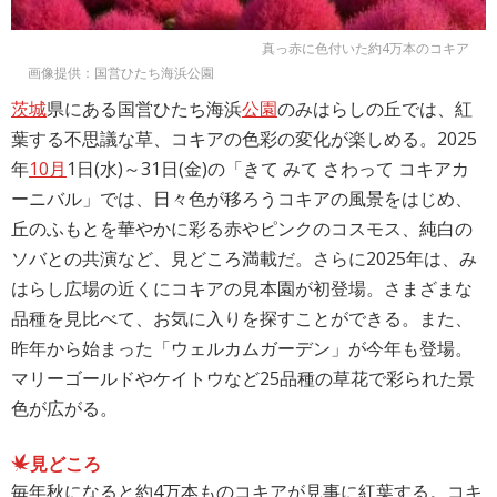
真っ赤に色付いた約4万本のコキア
画像提供：国営ひたち海浜公園
茨城
県にある国営ひたち海浜
公園
のみはらしの丘では、紅
葉する不思議な草、コキアの色彩の変化が楽しめる。2025
年
10月
1日(水)～31日(金)の「きて みて さわって コキアカ
ーニバル」では、日々色が移ろうコキアの風景をはじめ、
丘のふもとを華やかに彩る赤やピンクのコスモス、純白の
ソバとの共演など、見どころ満載だ。さらに2025年は、み
はらし広場の近くにコキアの見本園が初登場。さまざまな
品種を見比べて、お気に入りを探すことができる。また、
昨年から始まった「ウェルカムガーデン」が今年も登場。
マリーゴールドやケイトウなど25品種の草花で彩られた景
色が広がる。
見どころ
毎年秋になると約4万本ものコキアが見事に紅葉する。コキ