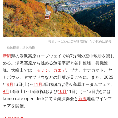
視界いっぱいに広がる高原からの眺めは絶景
画像提供：湯沢高原
新潟
県の湯沢高原ロープウェイで約7分間の空中散歩を楽し
める。湯沢高原から眺める魚沼平野と谷川連峰、巻機連
峰、大峰山では、
モミジ
、
カエデ
、ブナ、ナナカマド、ヤ
ナボウシ、ヤマブドウなどの紅葉が見ごろに。また、2025
年
9月
13日(土)～
11月
3日(祝)には湯沢高原オータムフェア、
9月
13日(土)～15日(祝)および
10月
11日(土)～13日(祝)には
kumo cafe open deckにて音楽演奏会と
新潟
地産ワインフ
ェアを開催。